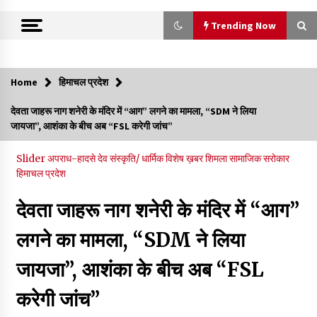
Trending Now
Trending Now
Home
हिमाचल प्रदेश
IGMC शिमला को मिलेगी स्पैक्ट, सेल सेपरेटर और 256-स्लाइस सीटी
देवता जाहरू नाग शनेरी के मंदिर में “आग” लगने का मामला, “SDM ने लिया
स्कैन मशीन, स्वास्थ्य उपकरणों और आधारभूत अधोसंरचना के लिए जारी किए
जायजा”, आशंका के बीच अब “FSL करेगी जांच”
83.85 करोड़- CM
09/08/2026
Slider
अपराध-हादसे
देव संस्कृति/ धार्मिक
विशेष ख़बर
शिमला
सामाजिक सरोकार
हिमाचल प्रदेश
हिमाचल सरकार कोल्ड स्टोरेज, फ्रीज-ड्राई यूनिट और रेफ्रिजरेटेड वैन के
लिए देगी 70 % सब्सिडी
09/08/2026
देवता जाहरू नाग शनेरी के मंदिर में “आग”
लगने का मामला, “SDM ने लिया
रामपुर नगर परिषद के पिछले 5 वर्षों के कार्यों की होगी समीक्षा, अनियमितता मिली
तो होगी जांच : करण शर्मा
जायजा”, आशंका के बीच अब “FSL
09/08/2026
करेगी जांच”
29 मेगावाट पावर प्रोजेक्ट से प्रभावित गांवों को LADA फंड व रोजगार न
मिलने पर राजस्व मंत्री ने जताई नाराजगी