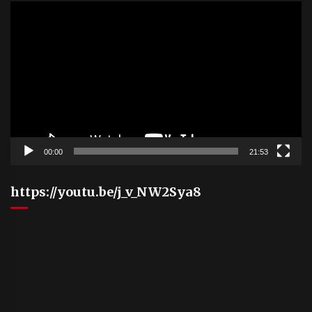
Video
Player
00:00
21:53
https://youtu.be/j_v_NW2Sya8