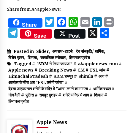
Share from A4appleNews:
Twitter
Facebook
WhatsApp
Email
Linked
Prin
Share
Telegram
X
Shar
Save
Post
Posted in
Slider
,
अपराध-हादसे
,
देव संस्कृति/ धार्मिक
,
विशेष ख़बर
,
शिमला
,
सामाजिक सरोकार
,
हिमाचल प्रदेश
Tagged #
"SDM ने लिया जायजा"
#
a4applenews.com
#
Apple news
#
Breaking News
#
CM
#
FSL जांच
#
Himachal Pradesh
#
SDM रामपुर
#
Shimla
#
आग
#
आशंका के बीच अब "FSL करेगी जांच"
#
देवता जाहरू नाग शनेरी के मंदिर में "आग" लगने का मामला
#
धार्मिक स्थल
#
नोग वैली
#
पुलिस
#
रामपुर बुशहर
#
शनेरी मन्दिर मे आग
#
शिमला
#
हिमाचल प्रदेश
Apple News