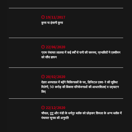
19/11/2017
कुत्ता या इंसानी कुत्ता
22/06/2020
ग्राम पंचायत लालसा में कई वर्षों से पानी की समस्या, प्रभावितों ने एक्सीयन
को सौंपा ज्ञापन
20/02/2020
देहरा अस्पताल में बढ़ेंगे चिकित्सकों के पद, डिजिटल एक्स-रे की सुविधा
मिलेगी, 50 करोड़ की विकास परियोजनाओं की आधारशिलाएं व उद्घाटन
किए
22/12/2020
चौपाल, टूटू और मंडी के धर्मपुर ब्लॉक को छोड़कर शिमला के अन्य ब्लॉक में
पंचायत चुनाव की अनुमति