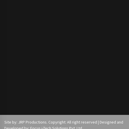
Site by: JRP Productions. Copyright: All right reserved | Designed and
Developed by: Focus i-Tech Solutions Pvt. Ltd.