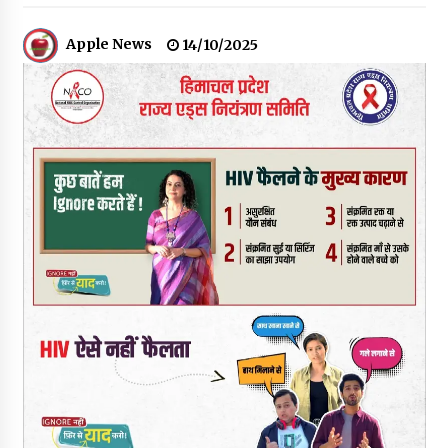
09/08/2026
Apple News
14/10/2025
सुक्खू का गवर्नेंस मॉडल केवल ‘तालाबंदी’ पर आधारित- जयराम ठाकुर
09/08/2026
5 किलो अफीम डोडा/पोस्त बरामदगी मामले में कुल्लू सैंज से मुख्य सप्लायर
गिरफ्तार
09/08/2026
सुधीर शर्मा अपनी बोल-वाणी सुधारें, हिमाचली संस्कृति के अनुरूप करें भाषा का
प्रयोग- राजेश धर्माणी
08/08/2026
हिमाचल सरकार मछुआरों को नावों और मछली पकड़ने के उपकरणों पर डे रही
70 से 90% तक सब्सिडी
08/08/2026
चंबा के बैरागढ़ में दर्दनाक बस हादसा, 7 की मौत, 11 घायल, राज्यपाल CM व