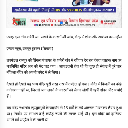
कुलदीप पठानिया सहित नेताओं ने जताया शोक
08/08/2026
चंबा में बड़ा बस सड़क हादसा, 3 की मौत कई गंभीर घायल, बैरागढ़ से चंबा आ
रही थी निजी बस शर्मा कोच
08/08/2026
एफएसएल टीम करेगी आग लगने के कारणों की जांच, क्षेत्र में शोक और आशंका का माहौल
चौपाल विधायक पर BDC सदस्य राजेश रढाइक का तीखा हमला, मांगा
एप्पल न्यूज़, रामपुर बुशहर (शिमला)
इस्तीफा
08/08/2026
उपमंडल रामपुर की शिंगला पंचायत के शनेरी गांव में रविवार देर रात देवता जाहरू नाग का
नवनिर्मित मंदिर आग की भेंट चढ़ गया। आग इतनी तेज थी कि कुछ ही सेकंड में पूरे चार
मंजिला मंदिर को अपनी चपेट में ले लिया।
हमीरपुर के बड़सर में मनाया जाएगा राज्यस्तरीय स्वतंत्रता दिवस समारोह, CM
सुक्खू करेंगे ध्वजारोहण
देखते ही देखते यह भव्य मंदिर पूरी तरह राख में तब्दील हो गया। मंदिर में बिजली का कोई
07/08/2026
कनेक्शन नहीं था, जिससे आग लगने के कारणों को लेकर लोगों में गहरी शंका और चर्चाएं
हैं।
यह मंदिर स्थानीय श्रद्धालुओं के सहयोग से 13 वर्षों के लंबे अंतराल में बनकर तैयार हुआ
था। निर्माण पर लगभग ढाई करोड़ रुपये की लागत आई थी। इस मंदिर की प्रतिष्ठा
अगले वर्ष अप्रैल में की जानी थी।