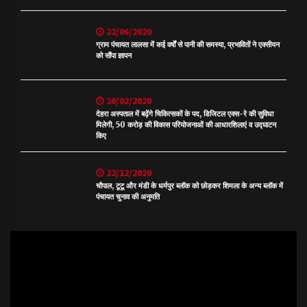
22/06/2020
ग्राम पंचायत लालसा में कई वर्षों से पानी की समस्या, प्रभावितों ने एक्सीयन
को सौंपा ज्ञापन
20/02/2020
देहरा अस्पताल में बढ़ेंगे चिकित्सकों के पद, डिजिटल एक्स-रे की सुविधा
मिलेगी, 50 करोड़ की विकास परियोजनाओं की आधारशिलाएं व उद्घाटन
किए
22/12/2020
चौपाल, टूटू और मंडी के धर्मपुर ब्लॉक को छोड़कर शिमला के अन्य ब्लॉक में
पंचायत चुनाव की अनुमति
Video
Player