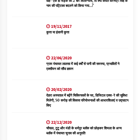
वाह- एक ही सड़क का 2 बार शिलान्यास, तो क्या केवल वीरभद्र सिंह के
नाम की पट्टिका बदलने को किया गया…?
19/11/2017
कुत्ता या इंसानी कुत्ता
22/06/2020
ग्राम पंचायत लालसा में कई वर्षों से पानी की समस्या, प्रभावितों ने
एक्सीयन को सौंपा ज्ञापन
20/02/2020
देहरा अस्पताल में बढ़ेंगे चिकित्सकों के पद, डिजिटल एक्स-रे की सुविधा
मिलेगी, 50 करोड़ की विकास परियोजनाओं की आधारशिलाएं व उद्घाटन
किए
22/12/2020
चौपाल, टूटू और मंडी के धर्मपुर ब्लॉक को छोड़कर शिमला के अन्य
ब्लॉक में पंचायत चुनाव की अनुमति