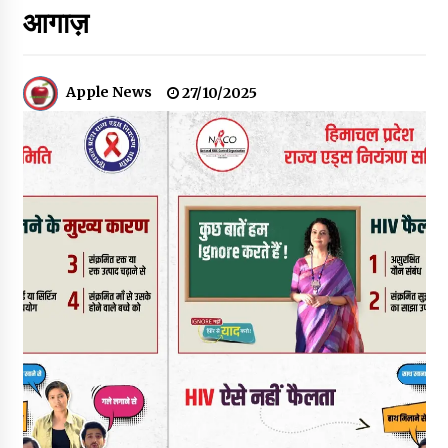
रामपुर नगर परिषद के पिछले 5 वर्षों के कार्यों की होगी समीक्षा, अनियमितता मिली
आगाज़
तो होगी जांच : करण शर्मा
09/08/2026
Apple News
27/10/2025
29 मेगावाट पावर प्रोजेक्ट से प्रभावित गांवों को LADA फंड व रोजगार न
मिलने पर राजस्व मंत्री ने जताई नाराजगी
09/08/2026
सुक्खू का गवर्नेंस मॉडल केवल ‘तालाबंदी’ पर आधारित- जयराम ठाकुर
09/08/2026
5 किलो अफीम डोडा/पोस्त बरामदगी मामले में कुल्लू सैंज से मुख्य सप्लायर
गिरफ्तार
09/08/2026
सुधीर शर्मा अपनी बोल-वाणी सुधारें, हिमाचली संस्कृति के अनुरूप करें भाषा का
प्रयोग- राजेश धर्माणी
08/08/2026