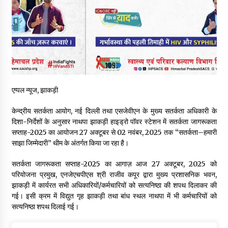
हिमाचल सरकार मछुआरों को नावों और मछली पकड़ने के उपकरणों पर डे रही
70 से 90% तक सब्सिडी
08/08/2026
चंबा के बैरागढ़ में दर्दनाक बस हादसा, 7 की मौत, 11 घायल, राज्यपाल CM व
कुलदीप पठानिया सहित नेताओं ने जताया शोक
08/08/2026
एप्पल न्यूज, झाकड़ी
चंबा में बड़ा बस सड़क हादसा, 3 की मौत कई गंभीर घायल, बैरागढ़ से चंबा आ
रही थी निजी बस शर्मा कोच
केन्द्रीय सतर्कता आयोग, नई दिल्ली तथा एसजेवीएन के मुख्य सतर्कता अधिकारी के
08/08/2026
दिशा-निर्देशों के अनुसार नाथपा झाकड़ी हाइड्रो पॉवर स्टेशन में सतर्कता जागरूकता
सप्ताह-2025 का आयोजन 27 अक्टूबर से 02 नवंबर, 2025 तक “सतर्कता–हमारी
साझा जिम्मेदारी” थीम के अंतर्गत किया जा रहा है।
चौपाल विधायक पर BDC सदस्य राजेश रढाइक का तीखा हमला, मांगा
इस्तीफा
08/08/2026
सतर्कता जागरूकता सप्ताह-2025 का आगाज़ आज 27 अक्टूबर, 2025 को
परियोजना प्रमुख, एनजेएचपीएस श्री राजीव कपूर द्वारा मुख्य प्रशासनिक भवन,
झाकड़ी में कार्यरत सभी अधिकारियों/कर्मचारियों को सत्यनिष्ठा की शपथ दिलाकर की
हमीरपुर के बड़सर में मनाया जाएगा राज्यस्तरीय स्वतंत्रता दिवस समारोह, CM
गई। इसी क्रम में विद्युत गृह झाकड़ी तथा बांध स्थल नाथपा में भी कर्मचारियों को
सुक्खू करेंगे ध्वजारोहण
सत्यनिष्ठा शपथ दिलाई गई।
07/08/2026