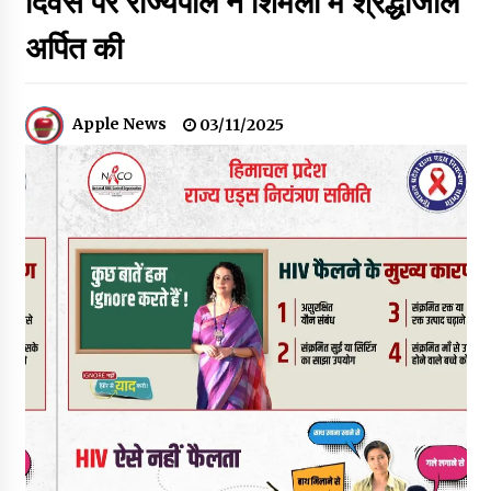
दिवस पर राज्यपाल ने शिमला में श्रद्धांजलि
30 बैग की सीमा पर भाजपा का हमला, बोली- कांग्रेस सरकार ने सेब उत्पादकों
की तोड़ी कमर- संदीपनी
अर्पित की
07/08/2026
शिमला पुलिस में बड़ी अनुशासनात्मक कार्रवाई, 3 पुलिसकर्मी निलंबित
Apple News
03/11/2025
07/08/2026
6 साल में पीएम नरेंद्र मोदी के विदेश दौरों पर 557 करोड़ खर्च, सरकार ने
संसद में दी जानकारी
07/08/2026
रूपी भावा वन्यजीव अभयारण्य में फिर दिखा जंगलों का ‘खामोश पहरेदार’, दुर्लभ
हिमालयन “सीरो” कैमरे में कैद
06/08/2026
भ्रष्टाचार से अर्जित संपत्ति जब्त कर गरीबों में बांटेगी हिमाचल सरकार -CM
06/08/2026