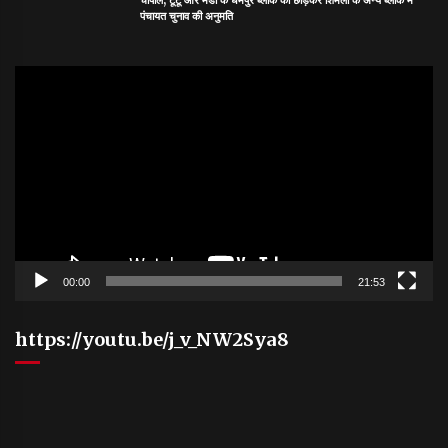
चौपाल, टूटू और मंडी के धर्मपुर ब्लॉक को छोड़कर शिमला के अन्य ब्लॉक में
पंचायत चुनाव की अनुमति
Video
Player
00:00
21:53
https://youtu.be/j_v_NW2Sya8