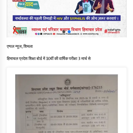
रूपी भावा वन्यजीव अभयारण्य में फिर दिखा जंगलों का ‘खामोश पहरेदार’, दुर्लभ
हिमालयन “सीरो” कैमरे में कैद
06/08/2026
भ्रष्टाचार से अर्जित संपत्ति जब्त कर गरीबों में बांटेगी हिमाचल सरकार -CM
06/08/2026
एप्पल न्यूज, शिमला
हिमाचल प्रदेश शिक्षा बोर्ड में 10वीं की वार्षिक परीक्षा 3 मार्च से
नितिन गडकरी से मिले विक्रमादित्य सिंह, हिमाचल की सड़क परियोजनाओं को
मिली बड़ी सौगात
06/08/2026
आपदा के दौरान मीडिया संचार एवं सूचना प्रबंधन पर शिमला में एक दिवसीय
ओरिएंटेशन कार्यशाला आयोजित
06/08/2026
नेता प्रतिपक्ष जयराम के आरोप निराधार, सबूत हैं तो सार्वजनिक करें: नरेश
चौहान
06/08/2026