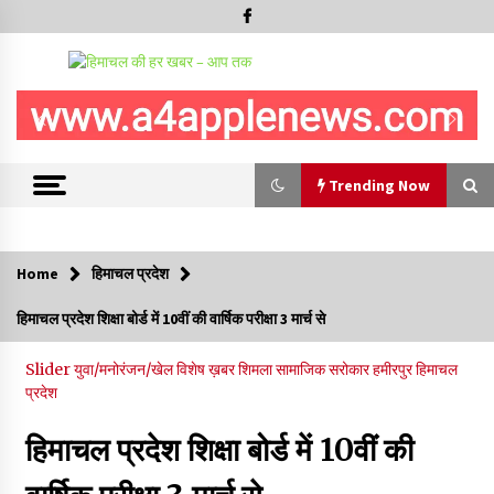
Trending Now
Trending Now
Home
हिमाचल प्रदेश
चंबा में बड़ा बस सड़क हादसा, 3 की मौत कई गंभीर घायल, बैरागढ़ से चंबा आ
हिमाचल प्रदेश शिक्षा बोर्ड में 10वीं की वार्षिक परीक्षा 3 मार्च से
रही थी निजी बस शर्मा कोच
08/08/2026
Slider
युवा/मनोरंजन/खेल
विशेष ख़बर
शिमला
सामाजिक सरोकार
हमीरपुर
हिमाचल
प्रदेश
चौपाल विधायक पर BDC सदस्य राजेश रढाइक का तीखा हमला, मांगा
इस्तीफा
हिमाचल प्रदेश शिक्षा बोर्ड में 10वीं की
08/08/2026