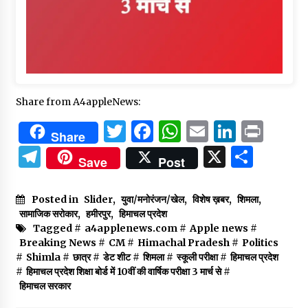
Share from A4appleNews:
Twitter
Facebook
WhatsApp
Email
Linked
Prin
Share
Telegram
X
Shar
Save
Post
Posted in
Slider
,
युवा/मनोरंजन/खेल
,
विशेष ख़बर
,
शिमला
,
सामाजिक सरोकार
,
हमीरपुर
,
हिमाचल प्रदेश
Tagged #
a4applenews.com
#
Apple news
#
Breaking News
#
CM
#
Himachal Pradesh
#
Politics
#
Shimla
#
छात्र
#
डेट शीट
#
शिमला
#
स्कूली परीक्षा
#
हिमाचल प्रदेश
#
हिमाचल प्रदेश शिक्षा बोर्ड में 10वीं की वार्षिक परीक्षा 3 मार्च से
#
हिमाचल सरकार