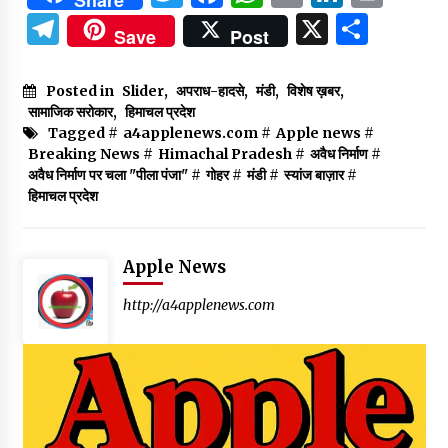
Share
Telegram
X
Shar
Save
Post
Posted in
Slider
,
अपराध-हादसे
,
मंडी
,
विशेष ख़बर
,
सामाजिक सरोकार
,
हिमाचल प्रदेश
Tagged #
a4applenews.com
#
Apple news
#
Breaking News
#
Himachal Pradesh
#
अवैध निर्माण
#
अवैध निर्माण पर चला "पीला पंजा"
#
गोहर
#
मंडी
#
स्यांज बाज़ार
#
हिमाचल प्रदेश
Apple News
http://a4applenews.com