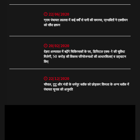
22/06/2020
ग्राम पंचायत लालसा में कई वर्षों से पानी की समस्या, प्रभावितों ने एक्सीयन
को सौंपा ज्ञापन
20/02/2020
देहरा अस्पताल में बढ़ेंगे चिकित्सकों के पद, डिजिटल एक्स-रे की सुविधा
मिलेगी, 50 करोड़ की विकास परियोजनाओं की आधारशिलाएं व उद्घाटन
किए
22/12/2020
चौपाल, टूटू और मंडी के धर्मपुर ब्लॉक को छोड़कर शिमला के अन्य ब्लॉक में
पंचायत चुनाव की अनुमति
Video
Player