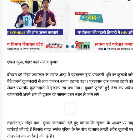
ऊना में PWD का जेई 8 हजार रुपये रिश्वत लेते गिरफ्तार, ठेकेदार का बिल
पास करने के लिए मांगी थी घूस
05/08/2026
स्वास्थ्य विभाग की खरीद में घोटाले की आशंका, स्वतंत्र जांच की मांग, भाजपा
ने कहा- “हर पैसे का हिसाब जनता को मिले”
05/08/2026
एप्पल न्यूज़, गोहर मंडी संजीव कुमार
भाजपा का कांग्रेस सरकार पर हमला, प्रतिशोध की राजनीति के खिलाफ कल
शिमला में प्रदर्शन, मानसून सत्र में सरकार को घेरने की तैयारी
वीरबार को गोहर उपमंडल के स्यांज क्षेत्र में प्रशासन द्वारा सरकारी भूमि पर कुंडली मारे
04/08/2026
बैठे दर्जनों दुकानदारों से आज जबरन कब्जा हटाना पड़ा। प्रशासन द्वारा कब्जा हटाने को
लेकर स्थानीय दुकानदारों में हड़कंप सा मच गया। दुकाने टूटती हुई देख कर अवैध
पुलिस कांस्टेबल भर्ती के लिए बड़ी राहत, आयु सीमा में 1 वर्ष की छूट आवेदन की
कब्जाधारी अपने आप ही दुकान का सामान इधर उधर ले जाने लगे।
अंतिम तिथि अब 21 अगस्त
04/08/2026
हिमाचल सरकार लाएगी नई “स्वास्थ्य बीमा नीति”, गरीब परिवारों के लिए
तहसीलदार गोहर कृष्ण कुमार जानकारी देते हुए बताया कि सूचना के आधार पर यह
उपलब्ध होगी बेहतरीन उपचार सुविधा- CM
कार्रवाई की गई है जिसके तहत स्यांज एरिया के मेन रोड के साथ लगती अवैध दुकानों पर
04/08/2026
तोड़फोड़ कर कार्रवाई की गई है।