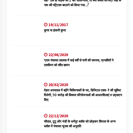
वाह- एक ही सड़क का 2 बार शिलान्यास, तो क्या केवल वीरभद्र सिंह के
नाम की पट्टिका बदलने को किया गया…?
19/11/2017
कुत्ता या इंसानी कुत्ता
22/06/2020
ग्राम पंचायत लालसा में कई वर्षों से पानी की समस्या, प्रभावितों ने
एक्सीयन को सौंपा ज्ञापन
20/02/2020
देहरा अस्पताल में बढ़ेंगे चिकित्सकों के पद, डिजिटल एक्स-रे की सुविधा
मिलेगी, 50 करोड़ की विकास परियोजनाओं की आधारशिलाएं व उद्घाटन
किए
22/12/2020
चौपाल, टूटू और मंडी के धर्मपुर ब्लॉक को छोड़कर शिमला के अन्य
ब्लॉक में पंचायत चुनाव की अनुमति