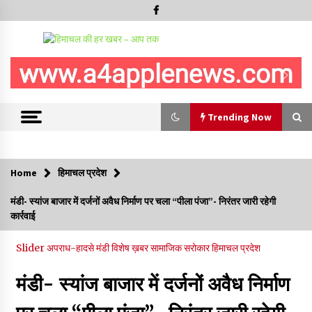
Trending Now
Trending Now
Home
हिमाचल प्रदेश
नेता प्रतिपक्ष जयराम के आरोप निराधार, सबूत हैं तो सार्वजनिक करें: नरेश
मंडी- स्यांज बाजार में दर्जनों अवैध निर्माण पर चला “पीला पंजा”- निरंतर जारी रहेगी
चौहान
कार्रवाई
06/08/2026
Slider
अपराध-हादसे
मंडी
विशेष ख़बर
सामाजिक सरोकार
हिमाचल प्रदेश
बड़ी ख़बर – अनुबंध कर्मचारियों को बैक डेट से नहीं मिलेगा नियमितीकरण,
शिक्षा निदेशालय ने जारी किया स्पष्टीकरण
मंडी- स्यांज बाजार में दर्जनों अवैध निर्माण
05/08/2026