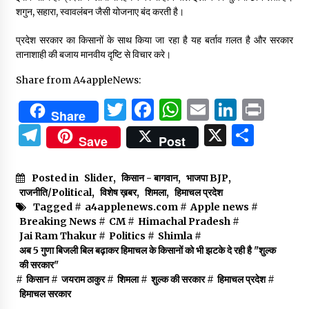
शगुन, सहारा, स्वावलंबन जैसी योजनाए बंद करती है।
प्रदेश सरकार का किसानों के साथ किया जा रहा है यह बर्ताव ग़लत है और सरकार
तानाशाही की बजाय मानवीय दृष्टि से विचार करे।
Share from A4appleNews:
Twitter
Facebook
WhatsApp
Email
Linked
Prin
Share
Telegram
X
Shar
Save
Post
Posted in
Slider
,
किसान - बागवान
,
भाजपा BJP
,
राजनीति/Political
,
विशेष ख़बर
,
शिमला
,
हिमाचल प्रदेश
Tagged #
a4applenews.com
#
Apple news
#
Breaking News
#
CM
#
Himachal Pradesh
#
Jai Ram Thakur
#
Politics
#
Shimla
#
अब 5 गुणा बिजली बिल बढ़ाकर हिमाचल के किसानों को भी झटके दे रही है "शुल्क
की सरकार"
#
किसान
#
जयराम ठाकुर
#
शिमला
#
शुल्क की सरकार
#
हिमाचल प्रदेश
#
हिमाचल सरकार