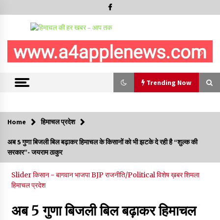
Trending Now
Trending Now
Home
हिमाचल प्रदेश
शिमला पुलिस में बड़ी अनुशासनात्मक कार्रवाई, 3 पुलिसकर्मी निलंबित
अब 5 गुणा बिजली बिल बढ़ाकर हिमाचल के किसानों को भी झटके दे रही है “शुल्क की
07/08/2026
सरकार”- जयराम ठाकुर
6 साल में पीएम नरेंद्र मोदी के विदेश दौरों पर 557 करोड़ खर्च, सरकार ने
Slider
किसान - बागवान
भाजपा BJP
राजनीति/Political
विशेष ख़बर
शिमला
संसद में दी जानकारी
हिमाचल प्रदेश
07/08/2026
अब 5 गुणा बिजली बिल बढ़ाकर हिमाचल
रूपी भावा वन्यजीव अभयारण्य में फिर दिखा जंगलों का ‘खामोश पहरेदार’, दुर्लभ