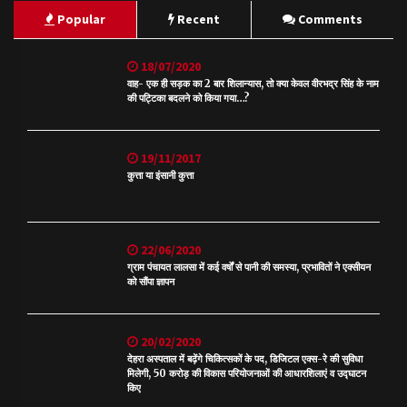
Popular
Recent
Comments
18/07/2020
वाह- एक ही सड़क का 2 बार शिलान्यास, तो क्या केवल वीरभद्र सिंह के नाम
की पट्टिका बदलने को किया गया…?
19/11/2017
कुत्ता या इंसानी कुत्ता
22/06/2020
ग्राम पंचायत लालसा में कई वर्षों से पानी की समस्या, प्रभावितों ने एक्सीयन
को सौंपा ज्ञापन
20/02/2020
देहरा अस्पताल में बढ़ेंगे चिकित्सकों के पद, डिजिटल एक्स-रे की सुविधा
मिलेगी, 50 करोड़ की विकास परियोजनाओं की आधारशिलाएं व उद्घाटन
किए