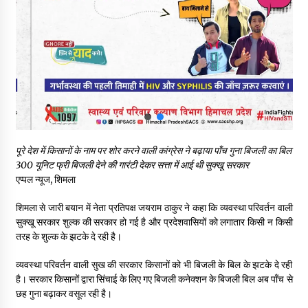
शिक्षा निदेशालय ने जारी किया स्पष्टीकरण
05/08/2026
देहरा पुलिस की बड़ी कार्रवाई- 90 लाख नकद और 2 करोड़के सोने के
आभूषण बरामद, 7 आरोपी गिरफ्तार
05/08/2026
पिंजौर-बद्दी फोरलेन परियोजना को मिली बड़ी गति, 378.48 करोड़ की लागत
से बैलेंस कार्य का अवार्ड जारी : हर्ष महाजन
05/08/2026
पूरे देश में किसानों के नाम पर शोर करने वाली कांग्रेस ने बढ़ाया पाँच गुना बिजली का बिल
300 यूनिट फ्री बिजली देने की गारंटी देकर सत्ता में आई थी सुक्खू सरकार
एप्पल न्यूज, शिमला
वन विभाग एवं रेड क्रॉस सोसायटी के संयुक्त तत्वावधान में शूराला में वृक्षारोपण
अभियान आयोजित
शिमला से जारी बयान में नेता प्रतिपक्ष जयराम ठाकुर ने कहा कि व्यवस्था परिवर्तन वाली
05/08/2026
सुक्खू सरकार शुल्क की सरकार हो गई है और प्रदेशवासियों को लगातार किसी न किसी
तरह के शुल्क के झटके दे रही है।
हिमाचल में प्रतिशोध की राजनीति के खिलाफ भाजपा ने शिमला CM आवास
ओकओवर घेराव में किया शक्ति प्रदर्शन
व्यवस्था परिवर्तन वाली सुख की सरकार किसानों को भी बिजली के बिल के झटके दे रही
05/08/2026
है। सरकार किसानों द्वारा सिंचाई के लिए गए बिजली कनेक्शन के बिजली बिल अब पाँच से
छह गुना बढ़ाकर वसूल रही है।