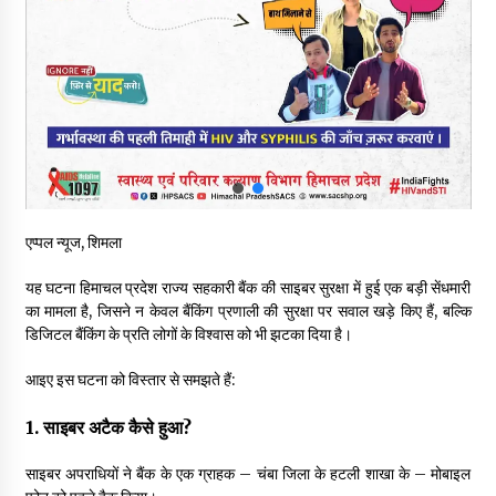
हिमाचल सरकार मछुआरों को नावों और मछली पकड़ने के उपकरणों पर डे रही
70 से 90% तक सब्सिडी
08/08/2026
चंबा के बैरागढ़ में दर्दनाक बस हादसा, 7 की मौत, 11 घायल, राज्यपाल CM व
कुलदीप पठानिया सहित नेताओं ने जताया शोक
08/08/2026
चंबा में बड़ा बस सड़क हादसा, 3 की मौत कई गंभीर घायल, बैरागढ़ से चंबा आ
एप्पल न्यूज, शिमला
रही थी निजी बस शर्मा कोच
08/08/2026
यह घटना हिमाचल प्रदेश राज्य सहकारी बैंक की साइबर सुरक्षा में हुई एक बड़ी सेंधमारी
का मामला है, जिसने न केवल बैंकिंग प्रणाली की सुरक्षा पर सवाल खड़े किए हैं, बल्कि
चौपाल विधायक पर BDC सदस्य राजेश रढाइक का तीखा हमला, मांगा
डिजिटल बैंकिंग के प्रति लोगों के विश्वास को भी झटका दिया है।
इस्तीफा
08/08/2026
आइए इस घटना को विस्तार से समझते हैं:
1. साइबर अटैक कैसे हुआ?
हमीरपुर के बड़सर में मनाया जाएगा राज्यस्तरीय स्वतंत्रता दिवस समारोह, CM
सुक्खू करेंगे ध्वजारोहण
साइबर अपराधियों ने बैंक के एक ग्राहक – चंबा जिला के हटली शाखा के – मोबाइल
07/08/2026