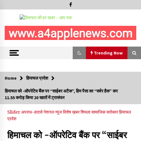
Trending Now
Trending Now
Home
हिमाचल प्रदेश
IGMC शिमला को मिलेगी स्पैक्ट, सेल सेपरेटर और 256-स्लाइस सीटी
हिमाचल को -ऑपरेटिव बैंक पर “साईबर अटैक”, हिम पैसा का “सर्वर हैक” कर
स्कैन मशीन, स्वास्थ्य उपकरणों और आधारभूत अधोसंरचना के लिए जारी किए
11.55 करोड़ किया 20 खातों में ट्रासंफर
83.85 करोड़- CM
09/08/2026
Slider
अपराध-हादसे
नेशनल न्यूज
विशेष ख़बर
शिमला
सामाजिक सरोकार
हिमाचल
प्रदेश
हिमाचल सरकार कोल्ड स्टोरेज, फ्रीज-ड्राई यूनिट और रेफ्रिजरेटेड वैन के
लिए देगी 70 % सब्सिडी
09/08/2026
हिमाचल को -ऑपरेटिव बैंक पर “साईबर