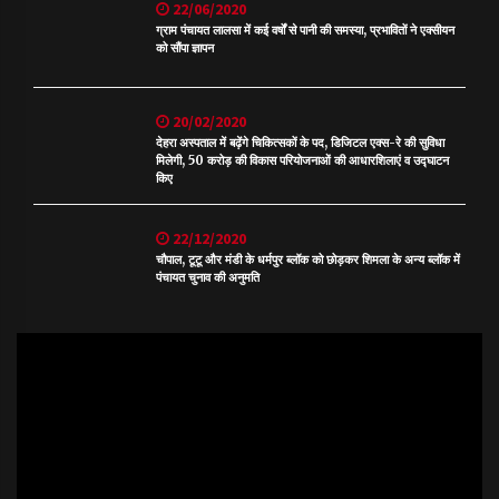
22/06/2020
ग्राम पंचायत लालसा में कई वर्षों से पानी की समस्या, प्रभावितों ने एक्सीयन
को सौंपा ज्ञापन
20/02/2020
देहरा अस्पताल में बढ़ेंगे चिकित्सकों के पद, डिजिटल एक्स-रे की सुविधा
मिलेगी, 50 करोड़ की विकास परियोजनाओं की आधारशिलाएं व उद्घाटन
किए
22/12/2020
चौपाल, टूटू और मंडी के धर्मपुर ब्लॉक को छोड़कर शिमला के अन्य ब्लॉक में
पंचायत चुनाव की अनुमति
Video
Player