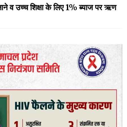
ेजी लाने व उच्च शिक्षा के लिए 1% ब्याज पर ऋण
हिमाचल में प्रतिशोध की राजनीति के खिलाफ भाजपा ने
शिमला CM आवास ओकओवर घेराव में किया शक्ति प्रदर्शन
05/08/2026
र,
स्वास्थ्य विभाग की खरीद में घोटाले की आशंका, स्वतंत्र
जांच की मांग, भाजपा ने कहा- “हर पैसे का हिसाब जनता को
मिले”
05/08/2026
ष
हिमाचल सरकार लाएगी नई “स्वास्थ्य बीमा नीति”, गरीब
परिवारों के लिए उपलब्ध होगी बेहतरीन उपचार सुविधा- CM
04/08/2026