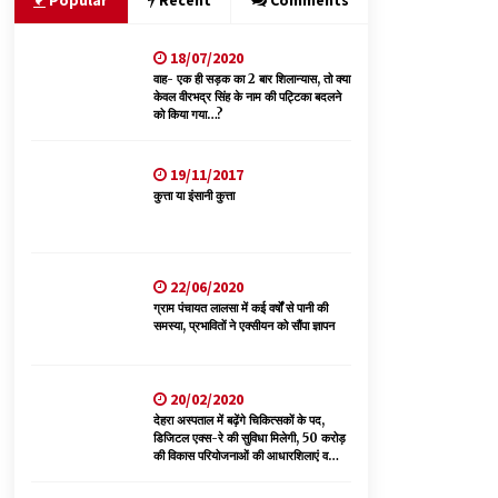
Popular
Recent
Comments
05/08/2026
18/07/2020
भवन एवं अन्य सन्निर्माण कामगार शीघ्र करवाएं ई-श्रम
पोर्टल पर पंजीकरण
वाह- एक ही सड़क का 2 बार शिलान्यास, तो क्या
केवल वीरभद्र सिंह के नाम की पट्टिका बदलने
05/08/2026
को किया गया…?
भाजपा का कांग्रेस सरकार पर हमला, प्रतिशोध की राजनीति
19/11/2017
के खिलाफ कल शिमला में प्रदर्शन, मानसून सत्र में सरकार
कुत्ता या इंसानी कुत्ता
को घेरने की तैयारी
04/08/2026
डॉ. परमार की 120वीं जयंती पर मुख्यमंत्री बोले— उनकी
22/06/2020
नीतियों को धरातल पर उतारने के लिए सरकार प्रतिबद्ध
ग्राम पंचायत लालसा में कई वर्षों से पानी की
04/08/2026
समस्या, प्रभावितों ने एक्सीयन को सौंपा ज्ञापन
20/02/2020
देहरा अस्पताल में बढ़ेंगे चिकित्सकों के पद,
डिजिटल एक्स-रे की सुविधा मिलेगी, 50 करोड़
की विकास परियोजनाओं की आधारशिलाएं व
उद्घाटन किए