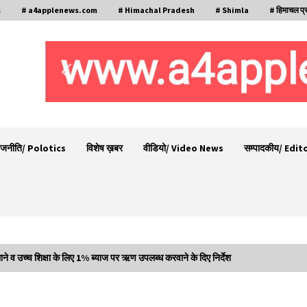
s
# a4applenews.com
# Himachal Pradesh
# Shimla
# हिमाचल प्
ाजनीति/ Polotics
विशेष ख़बर
वीडियो/ Video News
सम्पादकीय/ Edit
ेजी लाने व उच्च शिक्षा के लिए 1% ब्याज पर ऋण उपलब्ध करवाने के दिए निर्देश
गा
देहरा पुलिस की बड़ी कार्रवाई- 90 लाख नकद और 2
करोड़के सोने के आभूषण बरामद, 7 आरोपी गिरफ्तार
05/08/2026