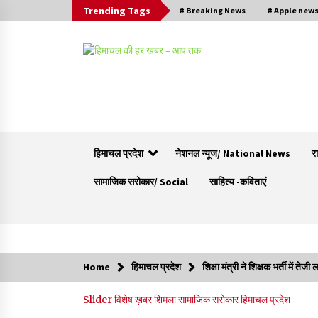
Trending Tags
# Breaking News
# Apple new
हिमाचल प्रदेश
नेशनल न्यूज/ National News
र
सामाजिक सरोकार/ Social
साहित्य -कविताएं
Trending Now
Home
हिमाचल प्रदेश
शिक्षा मंत्री ने शिक्षक भर्ती में त
बड़ी ख़बर – अनुबंध कर्मचारियों को बैक डेट से नहीं मिले
Slider
विशेष ख़बर
शिमला
सामाजिक सरोकार
हिमाचल प्रदेश
नियमितीकरण, शिक्षा निदेशालय ने जारी किया स्पष्टीकरण
05/08/2026