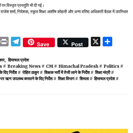
 पर विस्तृत प्रस्तुति भी दी गई।
राजेश शर्मा, निदेशक, स्कूल शिक्षा आशीष कोहली और अन्य वरिष्ठ अधिकारी बैठक में उपस्थित
ok
sApp
ail
LinkedIn
Print
Telegram
X
Shar
Save
Post
कार
,
हिमाचल प्रदेश
s
#
Breaking News
#
CM
#
Himachal Pradesh
#
Politics
#
 दिए निर्देश
#
रोहित ठाकुर
#
शिक्षक भर्ती में तेजी लाने के निर्देश
#
शिक्षा मंत्री
#
्याज पर ऋण उपलब्ध करवाने के दिए निर्देश
#
शिक्षा विभाग
#
शिमला
#
हिमाचल प्रदेश
#