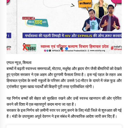
वन विभाग के एक हजार खिलाड़ी रामपुर में दिखाएंगे जौहर, 11 से 13 सितंबर
तक आयोजित होगी 27वीं वार्षिक खेलकूद प्रतियोगिता
07/08/2026
30 बैग की सीमा पर भाजपा का हमला, बोली- कांग्रेस सरकार ने सेब उत्पादकों
की तोड़ी कमर- संदीपनी
07/08/2026
शिमला पुलिस में बड़ी अनुशासनात्मक कार्रवाई, 3 पुलिसकर्मी निलंबित
एप्पल न्यूज़, शिमला
07/08/2026
बच्चों में बढ़ती स्वास्थ्य समस्याओं, मोटापा, मधुमेह और हृदय रोग जैसी बीमारियों को देखते
हुए प्रदेश सरकार ने एक अहम और दूरगामी फैसला लिया है। इस नई पहल के तहत अब
हिमाचल प्रदेश के सभी स्कूलों के परिसर और उससे 50 मीटर के दायरे में जंक फूड और
6 साल में पीएम नरेंद्र मोदी के विदेश दौरों पर 557 करोड़ खर्च, सरकार ने
ट्रांसफैट युक्त खाद्य पदार्थों की बिक्री पूरी तरह प्रतिबंधित रहेगी।
संसद में दी जानकारी
07/08/2026
यह निर्णय बच्चों की सेहत को सुरक्षित रखने और उन्हें स्वस्थ खानपान की ओर प्रेरित
करने की दिशा में एक महत्वपूर्ण कदम माना जा रहा है।
सरकार के इस निर्णय को ज़मीनी स्तर पर लागू करने के लिए मंडी जिले से शुरुआत की गई
रूपी भावा वन्यजीव अभयारण्य में फिर दिखा जंगलों का ‘खामोश पहरेदार’, दुर्लभ
हिमालयन “सीरो” कैमरे में कैद
है। मंडी के उपायुक्त अपूर्व देवगन ने इस संबंध में औपचारिक आदेश जारी कर दिए हैं।
06/08/2026