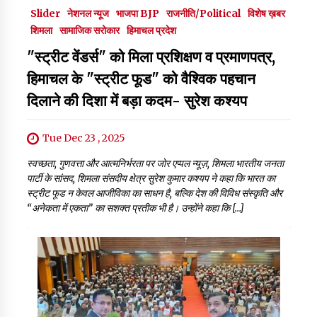
Slider
नेशनल न्यूज
भाजपा BJP
राजनीति/Political
विशेष ख़बर
शिमला
सामाजिक सरोकार
हिमाचल प्रदेश
"स्ट्रीट वेंडर्स" को मिला प्रशिक्षण व प्रमाणपत्र,
हिमाचल के "स्ट्रीट फूड" को वैश्विक पहचान
दिलाने की दिशा में बड़ा कदम- सुरेश कश्यप
Tue Dec 23 , 2025
स्वच्छता, गुणवत्ता और आत्मनिर्भरता पर जोर एप्पल न्यूज़, शिमला भारतीय जनता
पार्टी के सांसद, शिमला संसदीय क्षेत्र सुरेश कुमार कश्यप ने कहा कि भारत का
स्ट्रीट फूड न केवल आजीविका का साधन है, बल्कि देश की विविध संस्कृति और
“अनेकता में एकता” का सशक्त प्रतीक भी है। उन्होंने कहा कि […]