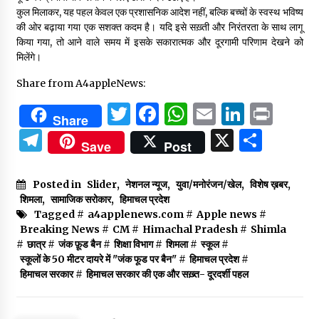
कुल मिलाकर, यह पहल केवल एक प्रशासनिक आदेश नहीं, बल्कि बच्चों के स्वस्थ भविष्य
की ओर बढ़ाया गया एक सशक्त कदम है। यदि इसे सख़्ती और निरंतरता के साथ लागू
किया गया, तो आने वाले समय में इसके सकारात्मक और दूरगामी परिणाम देखने को
मिलेंगे।
Share from A4appleNews:
Twitter
Facebook
WhatsApp
Email
Linked
Prin
Share
Telegram
X
Shar
Save
Post
Posted in
Slider
,
नेशनल न्यूज
,
युवा/मनोरंजन/खेल
,
विशेष ख़बर
,
शिमला
,
सामाजिक सरोकार
,
हिमाचल प्रदेश
Tagged #
a4applenews.com
#
Apple news
#
Breaking News
#
CM
#
Himachal Pradesh
#
Shimla
#
छात्र
#
जंक फ़ूड बैन
#
शिक्षा विभाग
#
शिमला
#
स्कूल
#
स्कूलों के 50 मीटर दायरे में "जंक फूड पर बैन"
#
हिमाचल प्रदेश
#
हिमाचल सरकार
#
हिमाचल सरकार की एक और सख़्त- दूरदर्शी पहल