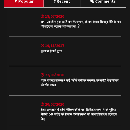
Popular
Recent
Comments
18/07/2020
वाह- एक ही सड़क का 2 बार शिलान्यास, तो क्या केवल वीरभद्र सिंह के नाम
की पट्टिका बदलने को किया गया…?
19/11/2017
कुत्ता या इंसानी कुत्ता
22/06/2020
ग्राम पंचायत लालसा में कई वर्षों से पानी की समस्या, प्रभावितों ने एक्सीयन
को सौंपा ज्ञापन
20/02/2020
देहरा अस्पताल में बढ़ेंगे चिकित्सकों के पद, डिजिटल एक्स-रे की सुविधा
मिलेगी, 50 करोड़ की विकास परियोजनाओं की आधारशिलाएं व उद्घाटन
किए