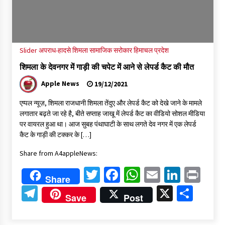
30 बैग की सीमा पर भाजपा का हमला, बोली- कांग्रेस सरकार ने सेब उत्पादकों
की तोड़ी कमर- संदीपनी
07/08/2026
Slider
अपराध-हादसे
शिमला
सामाजिक सरोकार
हिमाचल प्रदेश
शिमला पुलिस में बड़ी अनुशासनात्मक कार्रवाई, 3 पुलिसकर्मी निलंबित
07/08/2026
शिमला के देवनगर में गाड़ी की चपेट में आने से लेपर्ड कैट की मौत
Apple News
19/12/2021
6 साल में पीएम नरेंद्र मोदी के विदेश दौरों पर 557 करोड़ खर्च, सरकार ने
एप्पल न्यूज़, शिमला राजधानी शिमला तेंदुए और लेपर्ड कैट को देखे जाने के मामले
संसद में दी जानकारी
लगातार बढ़ते जा रहे है, बीते सप्ताह जाखू में लेपर्ड कैट का वीडियो सोशल मीडिया
07/08/2026
पर वायरल हुआ था। आज सुबह पंथाघाटी के साथ लगते देव नगर में एक लेपर्ड
कैट के गाड़ी की टक्कर के […]
रूपी भावा वन्यजीव अभयारण्य में फिर दिखा जंगलों का ‘खामोश पहरेदार’, दुर्लभ
Share from A4appleNews:
हिमालयन “सीरो” कैमरे में कैद
06/08/2026
Twitter
Facebook
WhatsApp
Email
Linked
Pri
Share
Telegram
X
Shar
भ्रष्टाचार से अर्जित संपत्ति जब्त कर गरीबों में बांटेगी हिमाचल सरकार -CM
Save
Post
06/08/2026