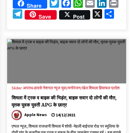
Twitter
Facebook
WhatsApp
Email
Linked
Pri
Share
Telegram
X
Shar
Save
Post
Slider
अपराध-हादसे
नेशनल न्यूज
युवा/मनोरंजन/खेल
शिमला
हिमाचल प्रदेश
शिमला में ट्रक व बाइक की भिड़ंत, बाइक सवार दो लोगों की मौत,
मृतक युवक युवती APG के छात्र
Apple News
14/12/2021
एप्पल न्यूज़, शिमला राजधानी शिमला में शोघी- मेहली बाईपास रोड पर ब्युलिया के
दोची गांव के नजदीक एक ट्रक व बाइक के बीच जानलेवा टक्कर हुई। इस हादसे