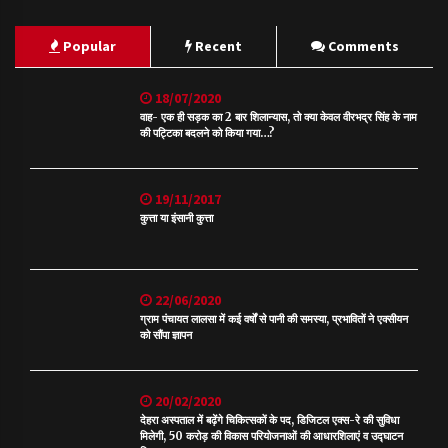
Popular
Recent
Comments
18/07/2020
वाह- एक ही सड़क का 2 बार शिलान्यास, तो क्या केवल वीरभद्र सिंह के नाम
की पट्टिका बदलने को किया गया…?
19/11/2017
कुत्ता या इंसानी कुत्ता
22/06/2020
ग्राम पंचायत लालसा में कई वर्षों से पानी की समस्या, प्रभावितों ने एक्सीयन
को सौंपा ज्ञापन
20/02/2020
देहरा अस्पताल में बढ़ेंगे चिकित्सकों के पद, डिजिटल एक्स-रे की सुविधा
मिलेगी, 50 करोड़ की विकास परियोजनाओं की आधारशिलाएं व उद्घाटन