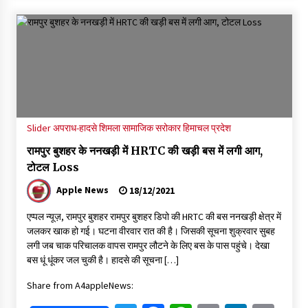
नितिन गडकरी से मिले विक्रमादित्य सिंह, हिमाचल की सड़क परियोजनाओं को
मिली बड़ी सौगात
06/08/2026
आपदा के दौरान मीडिया संचार एवं सूचना प्रबंधन पर शिमला में एक दिवसीय
ओरिएंटेशन कार्यशाला आयोजित
06/08/2026
Slider
अपराध-हादसे
शिमला
सामाजिक सरोकार
हिमाचल प्रदेश
नेता प्रतिपक्ष जयराम के आरोप निराधार, सबूत हैं तो सार्वजनिक करें: नरेश
रामपुर बुशहर के ननखड़ी में HRTC की खड़ी बस में लगी आग,
चौहान
टोटल Loss
06/08/2026
Apple News
18/12/2021
बड़ी ख़बर – अनुबंध कर्मचारियों को बैक डेट से नहीं मिलेगा नियमितीकरण,
शिक्षा निदेशालय ने जारी किया स्पष्टीकरण
एप्पल न्यूज़, रामपुर बुशहर रामपुर बुशहर डिपो की HRTC की बस ननखड़ी क्षेत्र में
05/08/2026
जलकर खाक हो गई। घटना वीरवार रात की है। जिसकी सूचना शुक्रवार सुबह
लगी जब चाक परिचालक वापस रामपुर लौटने के लिए बस के पास पहुंचे। देखा
बस धूं धूंकर जल चुकी है। हादसे की सूचना […]
देहरा पुलिस की बड़ी कार्रवाई- 90 लाख नकद और 2 करोड़के सोने के
आभूषण बरामद, 7 आरोपी गिरफ्तार
Share from A4appleNews:
05/08/2026