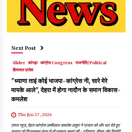
Next Post
Slider
कांगड़ा
कांग्रेस Congress
राजनीति/Political
हिमाचल प्रदेश
"ध्याणा ताइं कोई भाजपा-कांग्रेस नी, सारे मेरे
मायके आले", देहरा में होगा नादौन के समान विकास-
कमलेश
Thu Jun 27 , 2024
एप्पल न्यूज़, देहरा कांग्रेस उम्मीदवार कमलेश ठाकुर ने प्रचार को और धार देते हुए
बुधवार को विधानसभा क्षेत्र में नौ नुक्कड़ सभाएं की। ढलियारा, बीहण और घियोरी