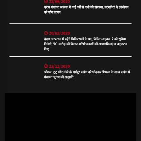
22/06/2020
ग्राम पंचायत लालसा में कई वर्षों से पानी की समस्या, प्रभावितों ने एक्सीयन
को सौंपा ज्ञापन
20/02/2020
देहरा अस्पताल में बढ़ेंगे चिकित्सकों के पद, डिजिटल एक्स-रे की सुविधा
मिलेगी, 50 करोड़ की विकास परियोजनाओं की आधारशिलाएं व उद्घाटन
किए
22/12/2020
चौपाल, टूटू और मंडी के धर्मपुर ब्लॉक को छोड़कर शिमला के अन्य ब्लॉक में
पंचायत चुनाव की अनुमति
Video
Player