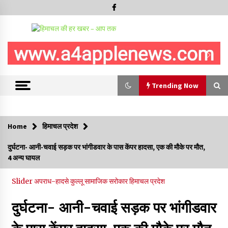
Trending Now
Trending Now
Home
हिमाचल प्रदेश
6 साल में पीएम नरेंद्र मोदी के विदेश दौरों पर 557 करोड़ खर्च, सरकार ने
दुर्घटना- आनी-चवाई सड़क पर भांगीडवार के पास केंपर हादसा, एक की मौके पर मौत,
संसद में दी जानकारी
4 अन्य घायल
07/08/2026
Slider
अपराध-हादसे
कुल्लू
सामाजिक सरोकार
हिमाचल प्रदेश
रूपी भावा वन्यजीव अभयारण्य में फिर दिखा जंगलों का ‘खामोश पहरेदार’, दुर्लभ
हिमालयन “सीरो” कैमरे में कैद
दुर्घटना- आनी-चवाई सड़क पर भांगीडवार
06/08/2026