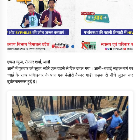
देहरा पुलिस की बड़ी कार्रवाई- 90 लाख नकद और 2 करोड़के सोने के
आभूषण बरामद, 7 आरोपी गिरफ्तार
05/08/2026
पिंजौर-बद्दी फोरलेन परियोजना को मिली बड़ी गति, 378.48 करोड़ की लागत
से बैलेंस कार्य का अवार्ड जारी : हर्ष महाजन
05/08/2026
एप्पल न्यूज, सीआर शर्मा, आनी
वन विभाग एवं रेड क्रॉस सोसायटी के संयुक्त तत्वावधान में शूराला में वृक्षारोपण
आनी में गुरुवार को सुबह सवेरे एक हादसे से दिल दहल गया। आनी-चवाई सड़क मार्ग पर
अभियान आयोजित
च्वाई के साथ भांगीडवार के पास एक बेलोरो कैम्पर गाड़ी सड़क से नीचे लुढ़क कर
05/08/2026
दुर्घटनाग्रस्त हुई है।
हिमाचल में प्रतिशोध की राजनीति के खिलाफ भाजपा ने शिमला CM आवास
ओकओवर घेराव में किया शक्ति प्रदर्शन
05/08/2026
भवन एवं अन्य सन्निर्माण कामगार शीघ्र करवाएं ई-श्रम पोर्टल पर पंजीकरण
05/08/2026