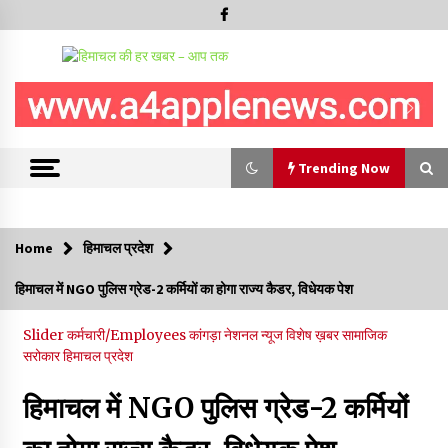
Trending Now
Trending Now
Home
हिमाचल प्रदेश
शिमला जिला परिषद चुनाव में देरी पर CM सुक्खू का जयराम ठाकुर पर अटैक,
हिमाचल में NGO पुलिस ग्रेड-2 कर्मियों का होगा राज्य कैडर, विधेयक पेश
बोले- सदस्यों को बैठक में भेजने के बजाय पंचकूला क्यों ले गए..?
10/08/2026
Slider
कर्मचारी/Employees
कांगड़ा
नेशनल न्यूज
विशेष ख़बर
सामाजिक
सरोकार
हिमाचल प्रदेश
“अंतरराष्ट्रीय युवा दिवस” पर हिमाचल के लालित कुमार डोगरा करेंगे रूस में
भारत का प्रतिनिधित्व
हिमाचल में NGO पुलिस ग्रेड-2 कर्मियों
10/08/2026