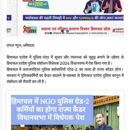
29 मेगावाट पावर प्रोजेक्ट से प्रभावित गांवों को LADA फंड व रोजगार न
मिलने पर राजस्व मंत्री ने जताई नाराजगी
09/08/2026
सुक्खू का गवर्नेंस मॉडल केवल ‘तालाबंदी’ पर आधारित- जयराम ठाकुर
09/08/2026
एप्पल न्यूज, धर्मशाला
हिमाचल प्रदेश में पुलिस तंत्र में सुधार और व्यवस्था को सुदृढ़ बनाने के उद्देश्य से
5 किलो अफीम डोडा/पोस्त बरामदगी मामले में कुल्लू सैंज से मुख्य सप्लायर
हिमाचल प्रदेश पुलिस संशोधन विधेयक 2024 विधानसभा में पेश किया गया है।
गिरफ्तार
हिमाचल में अराजपत्रित पुलिस कर्मचारियों ग्रेड-2 का जल्द ही राज्य कॉडर होगा।
09/08/2026
सरकार ने पुलिसकर्मियों का कैडर बदलने के मकसद से हिमाचल प्रदेश पुलिस कानून में
संशोधन की तैयारी कर ली है।
सुधीर शर्मा अपनी बोल-वाणी सुधारें, हिमाचली संस्कृति के अनुरूप करें भाषा का
प्रयोग- राजेश धर्माणी
08/08/2026
हिमाचल सरकार मछुआरों को नावों और मछली पकड़ने के उपकरणों पर डे रही
70 से 90% तक सब्सिडी
08/08/2026