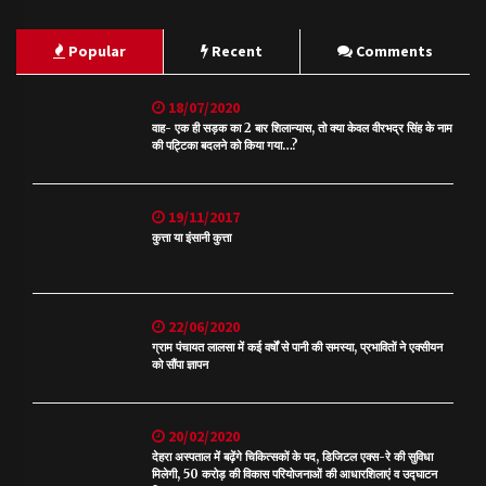
Popular
Recent
Comments
18/07/2020
वाह- एक ही सड़क का 2 बार शिलान्यास, तो क्या केवल वीरभद्र सिंह के नाम
की पट्टिका बदलने को किया गया…?
19/11/2017
कुत्ता या इंसानी कुत्ता
22/06/2020
ग्राम पंचायत लालसा में कई वर्षों से पानी की समस्या, प्रभावितों ने एक्सीयन
को सौंपा ज्ञापन
20/02/2020
देहरा अस्पताल में बढ़ेंगे चिकित्सकों के पद, डिजिटल एक्स-रे की सुविधा
मिलेगी, 50 करोड़ की विकास परियोजनाओं की आधारशिलाएं व उद्घाटन