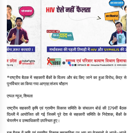
30 बैग की सीमा पर भाजपा का हमला, बोली- कांग्रेस सरकार ने सेब उत्पादकों
की तोड़ी कमर- संदीपनी
07/08/2026
शिमला पुलिस में बड़ी अनुशासनात्मक कार्रवाई, 3 पुलिसकर्मी निलंबित
07/08/2026
6 साल में पीएम नरेंद्र मोदी के विदेश दौरों पर 557 करोड़ खर्च, सरकार ने
संसद में दी जानकारी
07/08/2026
*राष्ट्रीय बैठक में सहकारी बैंकों के विलय और बंद किए जाने का हुआ विरोध, केंद्र से
पुनर्विचार का किया गया आग्रह:संजय चौहान
रूपी भावा वन्यजीव अभयारण्य में फिर दिखा जंगलों का ‘खामोश पहरेदार’, दुर्लभ
हिमालयन “सीरो” कैमरे में कैद
एप्पल न्यूज, शिमला
06/08/2026
राष्ट्रीय सहकारी कृषि एवं ग्रामीण विकास समिति के संचालन बोर्ड की 179वीं बैठक
दिल्ली में आयोजित की गई जिसमें पूरे देश से सहकारी समिति के निदेशक, बैंकों के
भ्रष्टाचार से अर्जित संपत्ति जब्त कर गरीबों में बांटेगी हिमाचल सरकार -CM
चेयरमैन व उच्चाधिकारी उपस्थित हुए।
06/08/2026
इस बैठक में कृषि एवं ग्रामीण विकास सहकारिता पर आए हुए मेज़बानो ने अपने-अपने