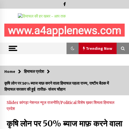
Trending Now
Trending Now
Home
हिमाचल प्रदेश
सुधीर शर्मा अपनी बोल-वाणी सुधारें, हिमाचली संस्कृति के अनुरूप करें भाषा का
कृषि लोन पर 50% ब्याज माफ़ करने वाला हिमाचल पहला राज्य, राष्टीय बैठक में
प्रयोग- राजेश धर्माणी
हिमाचल सरकार की हुई तारीफ़- संजय चौहान
08/08/2026
Slider
कांगड़ा
नेशनल न्यूज
राजनीति/Political
विशेष ख़बर
शिमला
हिमाचल
हिमाचल सरकार मछुआरों को नावों और मछली पकड़ने के उपकरणों पर डे रही
प्रदेश
70 से 90% तक सब्सिडी
08/08/2026
कृषि लोन पर 50% ब्याज माफ़ करने वाला