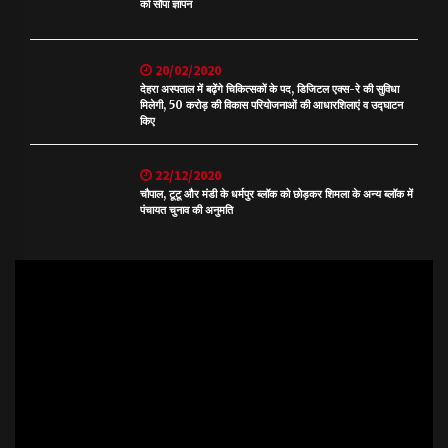
को सौंपा ज्ञापन
20/02/2020
देहरा अस्पताल में बढ़ेंगे चिकित्सकों के पद, डिजिटल एक्स-रे की सुविधा
मिलेगी, 50 करोड़ की विकास परियोजनाओं की आधारशिलाएं व उद्घाटन
किए
22/12/2020
चौपाल, टूटू और मंडी के धर्मपुर ब्लॉक को छोड़कर शिमला के अन्य ब्लॉक में
पंचायत चुनाव की अनुमति
Video
Player