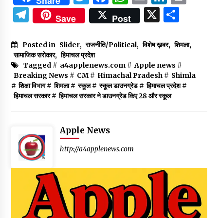
Share
Telegram
X
Shar
Save
Post
Posted in
Slider
,
राजनीति/Political
,
विशेष ख़बर
,
शिमला
,
सामाजिक सरोकार
,
हिमाचल प्रदेश
Tagged #
a4applenews.com
#
Apple news
#
Breaking News
#
CM
#
Himachal Pradesh
#
Shimla
#
शिक्षा विभाग
#
शिमला
#
स्कूल
#
स्कूल डाउनग्रेड
#
हिमाचल प्रदेश
#
हिमाचल सरकार
#
हिमाचल सरकार ने डाउनग्रेड किए 28 और स्कूल
Apple News
http://a4applenews.com