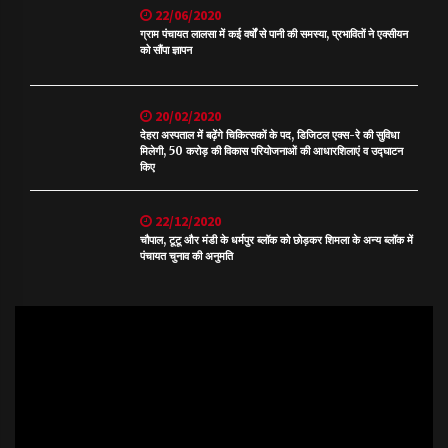
22/06/2020
ग्राम पंचायत लालसा में कई वर्षों से पानी की समस्या, प्रभावितों ने एक्सीयन
को सौंपा ज्ञापन
20/02/2020
देहरा अस्पताल में बढ़ेंगे चिकित्सकों के पद, डिजिटल एक्स-रे की सुविधा
मिलेगी, 50 करोड़ की विकास परियोजनाओं की आधारशिलाएं व उद्घाटन
किए
22/12/2020
चौपाल, टूटू और मंडी के धर्मपुर ब्लॉक को छोड़कर शिमला के अन्य ब्लॉक में
पंचायत चुनाव की अनुमति
Video
Player