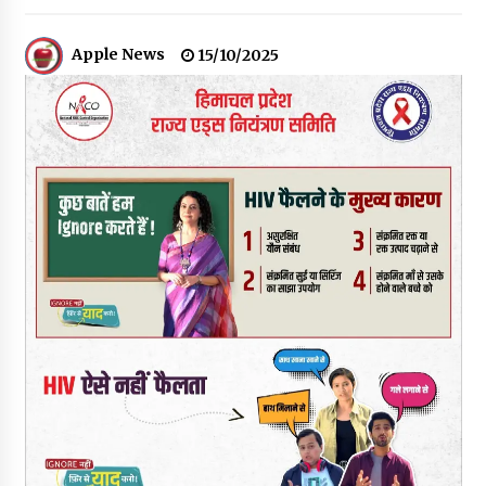
चंबा में बड़ा बस सड़क हादसा, 3 की मौत कई गंभीर घायल, बैरागढ़ से चंबा आ
रही थी निजी बस शर्मा कोच
Apple News
15/10/2025
08/08/2026
चौपाल विधायक पर BDC सदस्य राजेश रढाइक का तीखा हमला, मांगा
इस्तीफा
08/08/2026
हमीरपुर के बड़सर में मनाया जाएगा राज्यस्तरीय स्वतंत्रता दिवस समारोह, CM
सुक्खू करेंगे ध्वजारोहण
07/08/2026
वन विभाग के एक हजार खिलाड़ी रामपुर में दिखाएंगे जौहर, 11 से 13 सितंबर
तक आयोजित होगी 27वीं वार्षिक खेलकूद प्रतियोगिता
07/08/2026
30 बैग की सीमा पर भाजपा का हमला, बोली- कांग्रेस सरकार ने सेब उत्पादकों
की तोड़ी कमर- संदीपनी
07/08/2026