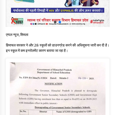
शिमला पुलिस में बड़ी अनुशासनात्मक कार्रवाई, 3 पुलिसकर्मी निलंबित
07/08/2026
6 साल में पीएम नरेंद्र मोदी के विदेश दौरों पर 557 करोड़ खर्च, सरकार ने
संसद में दी जानकारी
एप्पल न्यूज, शिमला
07/08/2026
हिमाचल सरकार ने और 28 स्कूलों को डाउनग्रेड करने की अधिसूचना जारी कर दी है।
इन स्कूल में कम इनरोलमेंट कारण बताया जा रहा है।
रूपी भावा वन्यजीव अभयारण्य में फिर दिखा जंगलों का ‘खामोश पहरेदार’, दुर्लभ
हिमालयन “सीरो” कैमरे में कैद
06/08/2026
भ्रष्टाचार से अर्जित संपत्ति जब्त कर गरीबों में बांटेगी हिमाचल सरकार -CM
06/08/2026
नितिन गडकरी से मिले विक्रमादित्य सिंह, हिमाचल की सड़क परियोजनाओं को
मिली बड़ी सौगात
06/08/2026