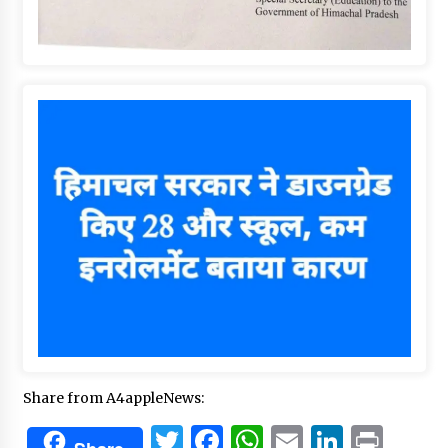
Share from A4appleNews:
Twitter
Facebook
WhatsApp
Email
Linked
Prin