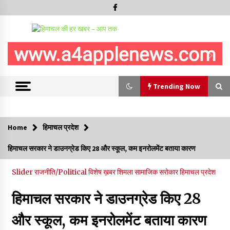
Trending Now
Trending Now
Home
हिमाचल प्रदेश
हिमाचल सरकार मछुआरों को नावों और मछली पकड़ने के उपकरणों पर डे रही
हिमाचल सरकार ने डाउनग्रेड किए 28 और स्कूल, कम इनरोलमेंट बताया कारण
70 से 90% तक सब्सिडी
08/08/2026
Slider
राजनीति/Political
विशेष ख़बर
शिमला
सामाजिक सरोकार
हिमाचल प्रदेश
चंबा के बैरागढ़ में दर्दनाक बस हादसा, 7 की मौत, 11 घायल, राज्यपाल CM व
हिमाचल सरकार ने डाउनग्रेड किए 28
कुलदीप पठानिया सहित नेताओं ने जताया शोक
08/08/2026
और स्कूल, कम इनरोलमेंट बताया कारण