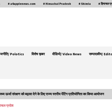
s
# a4applenews.com
# Himachal Pradesh
# Shimla
# हिमाचल प्
ाजनीति/ Polotics
विशेष ख़बर
वीडियो/ Video News
सम्पादकीय/ Edit
 मध्य ऊर्जा संरक्षण को बढ़ावा देने के लिए राज्य स्तरीय पेंटिंग प्रतियोगिता का किया आयोजन
वन विभाग के एक हजार खिलाड़ी रामपुर में दिखाएंगे जौहर,
माचल प्रदेश
11 से 13 सितंबर तक आयोजित होगी 27वीं वार्षिक खेलकूद
प्रतियोगिता