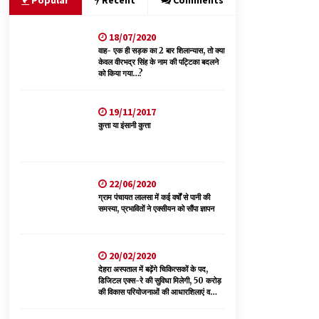
Popular
Recent
Comments
18/07/2020
रूपी भावा वन्यजीव अभयारण्य में फिर दिखा जंगलों का
‘खामोश पहरेदार’, दुर्लभ हिमालयन “सीरो” कैमरे में कैद
वाह- एक ही सड़क का 2 बार शिलान्यास, तो क्या
केवल वीरभद्र सिंह के नाम की पट्टिका बदलने
06/08/2026
को किया गया…?
आपदा के दौरान मीडिया संचार एवं सूचना प्रबंधन पर शिमला
19/11/2017
में एक दिवसीय ओरिएंटेशन कार्यशाला आयोजित
कुत्ता या इंसानी कुत्ता
06/08/2026
देहरा पुलिस की बड़ी कार्रवाई- 90 लाख नकद और 2
करोड़के सोने के आभूषण बरामद, 7 आरोपी गिरफ्तार
22/06/2020
05/08/2026
ग्राम पंचायत लालसा में कई वर्षों से पानी की
समस्या, प्रभावितों ने एक्सीयन को सौंपा ज्ञापन
20/02/2020
देहरा अस्पताल में बढ़ेंगे चिकित्सकों के पद,
डिजिटल एक्स-रे की सुविधा मिलेगी, 50 करोड़
की विकास परियोजनाओं की आधारशिलाएं व
उद्घाटन किए