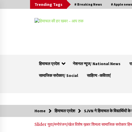
Trending Tags
# Breaking News
# Apple new
हिमाचल प्रदेश
नेशनल न्यूज/ National News
र
सामाजिक सरोकार/ Social
साहित्य -कविताएं
Trending Now
Home
हिमाचल प्रदेश
SJVN ने हिमाचल के विद्यार्थियों के
हमीरपुर के बड़सर में मनाया जाएगा राज्यस्तरीय स्वतंत्रता
Slider
युवा/मनोरंजन/खेल
विशेष ख़बर
शिमला
सामाजिक सरोकार
हि
दिवस समारोह, CM सुक्खू करेंगे ध्वजारोहण
07/08/2026