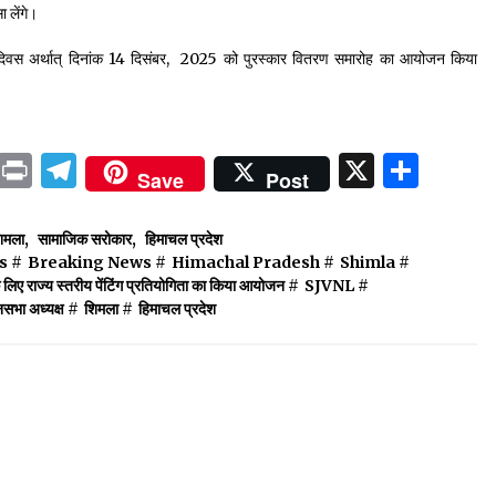
सा लेंगे।
ंरक्षण दिवस अर्थात् दिनांक 14 दिसंबर, 2025 को पुरस्कार वितरण समारोह का आयोजन किया
ok
sApp
ail
LinkedIn
Print
Telegram
X
Shar
Save
Post
िमला
,
सामाजिक सरोकार
,
हिमाचल प्रदेश
s
#
Breaking News
#
Himachal Pradesh
#
Shimla
#
 के लिए राज्य स्तरीय पेंटिंग प्रतियोगिता का किया आयोजन
#
SJVNL
#
नसभा अध्यक्ष
#
शिमला
#
हिमाचल प्रदेश