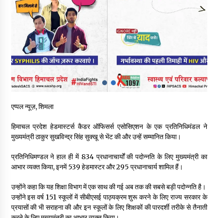
नितिन गडकरी से मिले विक्रमादित्य सिंह, हिमाचल की सड़क परियोजनाओं को
मिली बड़ी सौगात
06/08/2026
आपदा के दौरान मीडिया संचार एवं सूचना प्रबंधन पर शिमला में एक दिवसीय
ओरिएंटेशन कार्यशाला आयोजित
06/08/2026
नेता प्रतिपक्ष जयराम के आरोप निराधार, सबूत हैं तो सार्वजनिक करें: नरेश
एप्पल न्यूज़, शिमला
चौहान
06/08/2026
हिमाचल प्रदेश हेडमास्टर्स कैडर ऑफिसर्स एसोसिएशन के एक प्रतिनिधिमंडल ने
मुख्यमंत्री ठाकुर सुखविन्द्र सिंह सुक्खू से भेंट की और उन्हें सम्मानित किया।
बड़ी ख़बर – अनुबंध कर्मचारियों को बैक डेट से नहीं मिलेगा नियमितीकरण,
शिक्षा निदेशालय ने जारी किया स्पष्टीकरण
प्रतिनिधिमण्डल ने हाल ही में 834 प्रधानाचार्यों की पदोन्नति के लिए मुख्यमंत्री का
05/08/2026
आभार व्यक्त किया, इनमें 539 हेडमास्टर और 295 प्रधानाचार्य शामिल हैं।
उन्होंने कहा कि यह शिक्षा विभाग में एक साथ की गई अब तक की सबसे बड़ी पदोन्नति है।
देहरा पुलिस की बड़ी कार्रवाई- 90 लाख नकद और 2 करोड़के सोने के
आभूषण बरामद, 7 आरोपी गिरफ्तार
उन्होंने इस वर्ष 151 स्कूलों में सीबीएसई पाठ्यक्रम शुरू करने के लिए राज्य सरकार के
05/08/2026
प्रयासों की भी सराहना की और इन स्कूलों के लिए शिक्षकों की पारदर्शी तरीके से तैनाती
करने के लिए मुख्यमंत्री का आभार व्यक्त किया।