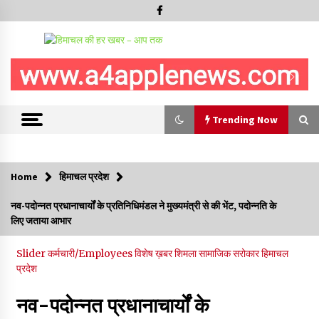
Trending Now
Trending Now
Home
हिमाचल प्रदेश
हमीरपुर के बड़सर में मनाया जाएगा राज्यस्तरीय स्वतंत्रता दिवस समारोह, CM
नव-पदोन्नत प्रधानाचार्यों के प्रतिनिधिमंडल ने मुख्यमंत्री से की भेंट, पदोन्नति के
सुक्खू करेंगे ध्वजारोहण
लिए जताया आभार
07/08/2026
Slider
कर्मचारी/Employees
विशेष ख़बर
शिमला
सामाजिक सरोकार
हिमाचल
वन विभाग के एक हजार खिलाड़ी रामपुर में दिखाएंगे जौहर, 11 से 13 सितंबर
प्रदेश
तक आयोजित होगी 27वीं वार्षिक खेलकूद प्रतियोगिता
07/08/2026
नव-पदोन्नत प्रधानाचार्यों के