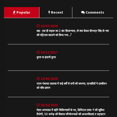
Popular
Recent
Comments
18/07/2020
वाह- एक ही सड़क का 2 बार शिलान्यास, तो क्या केवल वीरभद्र सिंह के नाम
की पट्टिका बदलने को किया गया…?
19/11/2017
कुत्ता या इंसानी कुत्ता
22/06/2020
ग्राम पंचायत लालसा में कई वर्षों से पानी की समस्या, प्रभावितों ने एक्सीयन
को सौंपा ज्ञापन
20/02/2020
देहरा अस्पताल में बढ़ेंगे चिकित्सकों के पद, डिजिटल एक्स-रे की सुविधा
मिलेगी, 50 करोड़ की विकास परियोजनाओं की आधारशिलाएं व उद्घाटन