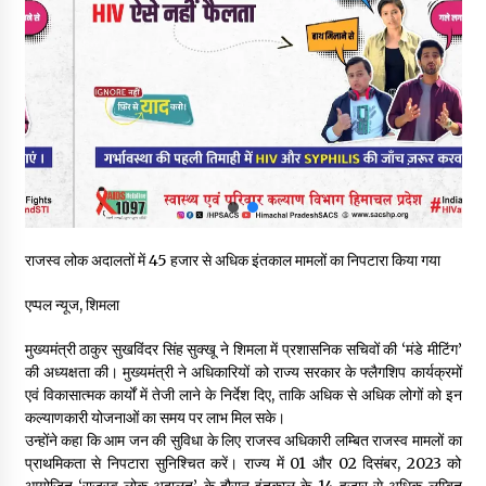
चंबा में बड़ा बस सड़क हादसा, 3 की मौत कई गंभीर घायल, बैरागढ़ से चंबा आ
रही थी निजी बस शर्मा कोच
08/08/2026
चौपाल विधायक पर BDC सदस्य राजेश रढाइक का तीखा हमला, मांगा
इस्तीफा
08/08/2026
हमीरपुर के बड़सर में मनाया जाएगा राज्यस्तरीय स्वतंत्रता दिवस समारोह, CM
सुक्खू करेंगे ध्वजारोहण
राजस्व लोक अदालतों में 45 हजार से अधिक इंतकाल मामलों का निपटारा किया गया
07/08/2026
एप्पल न्यूज, शिमला
वन विभाग के एक हजार खिलाड़ी रामपुर में दिखाएंगे जौहर, 11 से 13 सितंबर
तक आयोजित होगी 27वीं वार्षिक खेलकूद प्रतियोगिता
मुख्यमंत्री ठाकुर सुखविंदर सिंह सुक्खू ने शिमला में प्रशासनिक सचिवों की ‘मंडे मीटिंग’
07/08/2026
की अध्यक्षता की। मुख्यमंत्री ने अधिकारियों को राज्य सरकार के फ्लैगशिप कार्यक्रमों
एवं विकासात्मक कार्यों में तेजी लाने के निर्देश दिए, ताकि अधिक से अधिक लोगों को इन
कल्याणकारी योजनाओं का समय पर लाभ मिल सके।
30 बैग की सीमा पर भाजपा का हमला, बोली- कांग्रेस सरकार ने सेब उत्पादकों
की तोड़ी कमर- संदीपनी
उन्होंने कहा कि आम जन की सुविधा के लिए राजस्व अधिकारी लम्बित राजस्व मामलों का
07/08/2026
प्राथमिकता से निपटारा सुनिश्चित करें। राज्य में 01 और 02 दिसंबर, 2023 को
आयोजित ‘राजस्व लोक अदालत’ के दौरान इंतकाल के 14 हजार से अधिक लम्बित