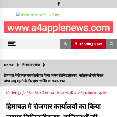
Trending Now
Trending Now
Home
हिमाचल प्रदेश
रामपुर नगर परिषद के पिछले 5 वर्षों के कार्यों की होगी समीक्षा, अनियमितता मिली
हिमाचल में रोजगार कार्यालयों का किया जाएगा डिजिटलीकरण, बालिकाओं की विवाह
तो होगी जांच : करण शर्मा
योग्य आयु बढ़ाने के लिए होगा समिति का गठन- CM
09/08/2026
Slider
युवा/मनोरंजन/खेल
विशेष ख़बर
शिमला
सामाजिक सरोकार
हिमाचल प्रदेश
29 मेगावाट पावर प्रोजेक्ट से प्रभावित गांवों को LADA फंड व रोजगार न
मिलने पर राजस्व मंत्री ने जताई नाराजगी
हिमाचल में रोजगार कार्यालयों का किया
09/08/2026