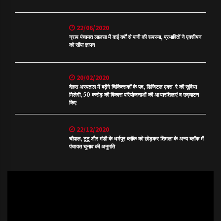
22/06/2020
ग्राम पंचायत लालसा में कई वर्षों से पानी की समस्या, प्रभावितों ने एक्सीयन
को सौंपा ज्ञापन
20/02/2020
देहरा अस्पताल में बढ़ेंगे चिकित्सकों के पद, डिजिटल एक्स-रे की सुविधा
मिलेगी, 50 करोड़ की विकास परियोजनाओं की आधारशिलाएं व उद्घाटन
किए
22/12/2020
चौपाल, टूटू और मंडी के धर्मपुर ब्लॉक को छोड़कर शिमला के अन्य ब्लॉक में
पंचायत चुनाव की अनुमति
Video
Player