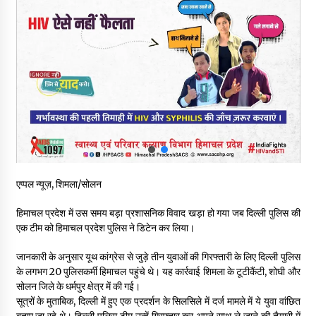
भवन एवं अन्य सन्निर्माण कामगार शीघ्र करवाएं ई-श्रम पोर्टल पर पंजीकरण
05/08/2026
ऊना में PWD का जेई 8 हजार रुपये रिश्वत लेते गिरफ्तार, ठेकेदार का बिल
पास करने के लिए मांगी थी घूस
05/08/2026
स्वास्थ्य विभाग की खरीद में घोटाले की आशंका, स्वतंत्र जांच की मांग, भाजपा
ने कहा- “हर पैसे का हिसाब जनता को मिले”
05/08/2026
एप्पल न्यूज़, शिमला/सोलन
भाजपा का कांग्रेस सरकार पर हमला, प्रतिशोध की राजनीति के खिलाफ कल
हिमाचल प्रदेश में उस समय बड़ा प्रशासनिक विवाद खड़ा हो गया जब दिल्ली पुलिस की
शिमला में प्रदर्शन, मानसून सत्र में सरकार को घेरने की तैयारी
एक टीम को हिमाचल प्रदेश पुलिस ने डिटेन कर लिया।
04/08/2026
जानकारी के अनुसार यूथ कांग्रेस से जुड़े तीन युवाओं की गिरफ्तारी के लिए दिल्ली पुलिस
के लगभग 20 पुलिसकर्मी हिमाचल पहुंचे थे। यह कार्रवाई शिमला के टूटीकैंटी, शोघी और
पुलिस कांस्टेबल भर्ती के लिए बड़ी राहत, आयु सीमा में 1 वर्ष की छूट आवेदन की
अंतिम तिथि अब 21 अगस्त
सोलन जिले के धर्मपुर क्षेत्र में की गई।
04/08/2026
सूत्रों के मुताबिक, दिल्ली में हुए एक प्रदर्शन के सिलसिले में दर्ज मामले में ये युवा वांछित
बताए जा रहे थे। दिल्ली पुलिस टीम उन्हें गिरफ्तार कर अपने साथ ले जाने की तैयारी में