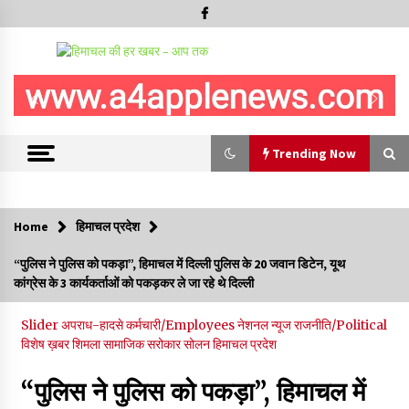
Trending Now
Trending Now
Home
हिमाचल प्रदेश
आपदा के दौरान मीडिया संचार एवं सूचना प्रबंधन पर शिमला में एक दिवसीय
“पुलिस ने पुलिस को पकड़ा”, हिमाचल में दिल्ली पुलिस के 20 जवान डिटेन, यूथ
ओरिएंटेशन कार्यशाला आयोजित
कांग्रेस के 3 कार्यकर्ताओं को पकड़कर ले जा रहे थे दिल्ली
06/08/2026
Slider
अपराध-हादसे
कर्मचारी/Employees
नेशनल न्यूज
राजनीति/Political
नेता प्रतिपक्ष जयराम के आरोप निराधार, सबूत हैं तो सार्वजनिक करें: नरेश
विशेष ख़बर
शिमला
सामाजिक सरोकार
सोलन
हिमाचल प्रदेश
चौहान
06/08/2026
“पुलिस ने पुलिस को पकड़ा”, हिमाचल में