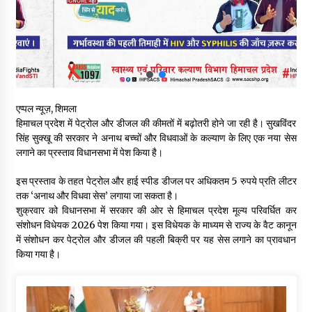
वन विभाग के एक हजार खिलाड़ी रामपुर में दिखाएंगे जौहर, 11 से 13 सितंबर
तक आयोजित होगी 27वीं वार्षिक खेलकूद प्रतियोगिता
07/08/2026
30 बैग की सीमा पर भाजपा का हमला, बोली- कांग्रेस सरकार ने सेब उत्पादकों
की तोड़ी कमर- संदीपनी
07/08/2026
एप्पल न्यूज़, शिमला
हिमाचल प्रदेश में पेट्रोल और डीजल की कीमतों में बढ़ोतरी होने जा रही है। सुखविंदर
सिंह सुक्खू की सरकार ने अनाथ बच्चों और विधवाओं के कल्याण के लिए एक नया सेस
शिमला पुलिस में बड़ी अनुशासनात्मक कार्रवाई, 3 पुलिसकर्मी निलंबित
लगाने का प्रस्ताव विधानसभा में पेश किया है।
07/08/2026
इस प्रस्ताव के तहत पेट्रोल और हाई स्पीड डीजल पर अधिकतम 5 रुपये प्रति लीटर
तक ‘अनाथ और विधवा सेस’ लगाया जा सकता है।
6 साल में पीएम नरेंद्र मोदी के विदेश दौरों पर 557 करोड़ खर्च, सरकार ने
शुक्रवार को विधानसभा में सरकार की ओर से हिमाचल प्रदेश मूल्य परिवर्धित कर
संसद में दी जानकारी
संशोधन विधेयक 2026 पेश किया गया। इस विधेयक के माध्यम से राज्य के वैट कानून
07/08/2026
में संशोधन कर पेट्रोल और डीजल की पहली बिक्री पर यह सेस लगाने का प्रावधान
किया गया है।
रूपी भावा वन्यजीव अभयारण्य में फिर दिखा जंगलों का ‘खामोश पहरेदार’, दुर्लभ
हिमालयन “सीरो” कैमरे में कैद
06/08/2026