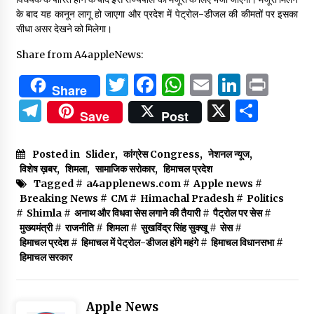
के बाद यह कानून लागू हो जाएगा और प्रदेश में पेट्रोल-डीजल की कीमतों पर इसका
सीधा असर देखने को मिलेगा।
Share from A4appleNews:
Twitter
Facebook
WhatsApp
Email
Linked
Prin
Share
Telegram
X
Shar
Save
Post
Posted in
Slider
,
कांग्रेस Congress
,
नेशनल न्यूज
,
विशेष ख़बर
,
शिमला
,
सामाजिक सरोकार
,
हिमाचल प्रदेश
Tagged #
a4applenews.com
#
Apple news
#
Breaking News
#
CM
#
Himachal Pradesh
#
Politics
#
Shimla
#
अनाथ और विधवा सेस लगाने की तैयारी
#
पैट्रोल पर सेस
#
मुख्यमंत्री
#
राजनीति
#
शिमला
#
सुखविंद्र सिंह सुक्खू
#
सेस
#
हिमाचल प्रदेश
#
हिमाचल में पेट्रोल-डीजल होंगे महंगे
#
हिमाचल विधानसभा
#
हिमाचल सरकार
Apple News