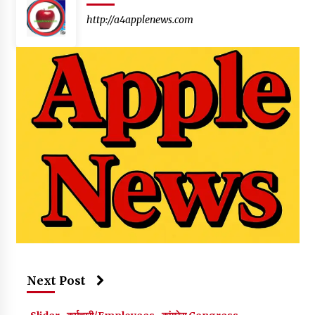
http://a4applenews.com
Next Post