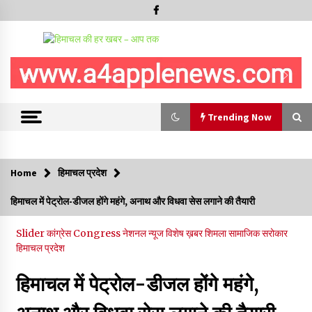
Trending Now
Trending Now
Home
हिमाचल प्रदेश
5 किलो अफीम डोडा/पोस्त बरामदगी मामले में कुल्लू सैंज से मुख्य सप्लायर
हिमाचल में पेट्रोल-डीजल होंगे महंगे, अनाथ और विधवा सेस लगाने की तैयारी
गिरफ्तार
09/08/2026
Slider
कांग्रेस Congress
नेशनल न्यूज
विशेष ख़बर
शिमला
सामाजिक सरोकार
हिमाचल प्रदेश
सुधीर शर्मा अपनी बोल-वाणी सुधारें, हिमाचली संस्कृति के अनुरूप करें भाषा का
प्रयोग- राजेश धर्माणी
हिमाचल में पेट्रोल-डीजल होंगे महंगे,
08/08/2026