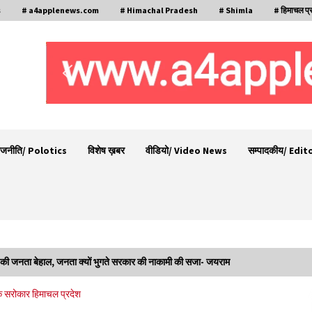
s
# a4applenews.com
# Himachal Pradesh
# Shimla
# हिमाचल प्
ाजनीति/ Polotics
विशेष ख़बर
वीडियो/ Video News
सम्पादकीय/ Edit
ेश की जनता बेहाल, जनता क्यों भुगते सरकार की नाकामी की सजा- जयराम
,
चौपाल विधायक पर BDC सदस्य राजेश रढाइक का तीखा
क सरोकार
हिमाचल प्रदेश
हमला, मांगा इस्तीफा
08/08/2026