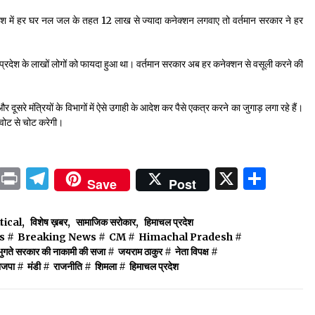
्रदेश में हर घर नल जल के तहत 12 लाख से ज्यादा कनेक्शन लगवाए तो वर्तमान सरकार ने हर
जिससे प्रदेश के लाखों लोगों को फायदा हुआ था। वर्तमान सरकार अब हर कनेक्शन से वसूली करने की
और दूसरे मंत्रियों के विभागों में ऐसे उगाही के आदेश कर पैसे एकत्र करने का जुगाड़ लगा रहे हैं।
ं वोट से चोट करेगी।
ok
sApp
ail
LinkedIn
Print
Telegram
X
Shar
Save
Post
itical
,
विशेष ख़बर
,
सामाजिक सरोकार
,
हिमाचल प्रदेश
s
#
Breaking News
#
CM
#
Himachal Pradesh
#
 भुगते सरकार की नाकामी की सजा
#
जयराम ठाकुर
#
नेता विपक्ष
#
ाजपा
#
मंडी
#
राजनीति
#
शिमला
#
हिमाचल प्रदेश