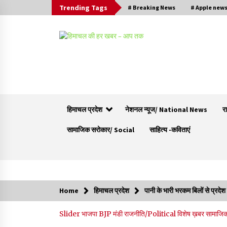
Trending Tags
# Breaking News
# Apple new
हिमाचल प्रदेश
नेशनल न्यूज/ National News
र
सामाजिक सरोकार/ Social
साहित्य -कविताएं
Trending Now
Home
हिमाचल प्रदेश
पानी के भारी भरकम बिलों से प्रद
चंबा में बड़ा बस सड़क हादसा, 3 की मौत कई गंभीर घायल
Slider
भाजपा BJP
मंडी
राजनीति/Political
विशेष ख़बर
सामाजि
बैरागढ़ से चंबा आ रही थी निजी बस शर्मा कोच
08/08/2026