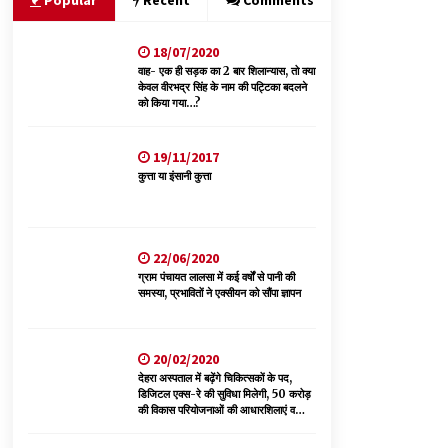
Popular
Recent
Comments
18/07/2020
शिमला पुलिस में बड़ी अनुशासनात्मक कार्रवाई, 3 पुलिसकर्मी
निलंबित
वाह- एक ही सड़क का 2 बार शिलान्यास, तो क्या
केवल वीरभद्र सिंह के नाम की पट्टिका बदलने
07/08/2026
को किया गया…?
भ्रष्टाचार से अर्जित संपत्ति जब्त कर गरीबों में बांटेगी
19/11/2017
हिमाचल सरकार -CM
कुत्ता या इंसानी कुत्ता
06/08/2026
नेता प्रतिपक्ष जयराम के आरोप निराधार, सबूत हैं तो
सार्वजनिक करें: नरेश चौहान
22/06/2020
06/08/2026
ग्राम पंचायत लालसा में कई वर्षों से पानी की
समस्या, प्रभावितों ने एक्सीयन को सौंपा ज्ञापन
20/02/2020
देहरा अस्पताल में बढ़ेंगे चिकित्सकों के पद,
डिजिटल एक्स-रे की सुविधा मिलेगी, 50 करोड़
की विकास परियोजनाओं की आधारशिलाएं व
उद्घाटन किए