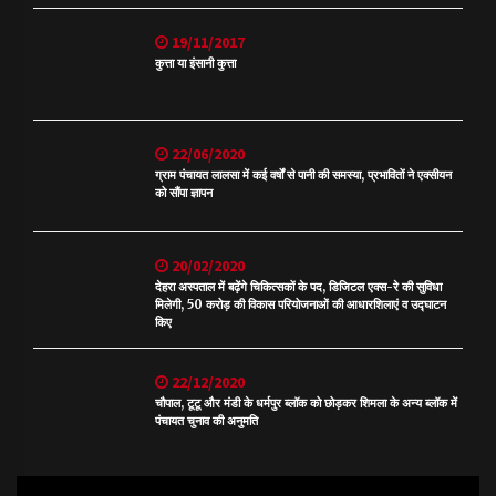
19/11/2017
कुत्ता या इंसानी कुत्ता
22/06/2020
ग्राम पंचायत लालसा में कई वर्षों से पानी की समस्या, प्रभावितों ने एक्सीयन
को सौंपा ज्ञापन
20/02/2020
देहरा अस्पताल में बढ़ेंगे चिकित्सकों के पद, डिजिटल एक्स-रे की सुविधा
मिलेगी, 50 करोड़ की विकास परियोजनाओं की आधारशिलाएं व उद्घाटन
किए
22/12/2020
चौपाल, टूटू और मंडी के धर्मपुर ब्लॉक को छोड़कर शिमला के अन्य ब्लॉक में
पंचायत चुनाव की अनुमति
Video