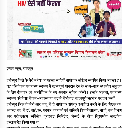
नितिन गडकरी से मिले विक्रमादित्य सिंह, हिमाचल की सड़क परियोजनाओं को
मिली बड़ी सौगात
06/08/2026
आपदा के दौरान मीडिया संचार एवं सूचना प्रबंधन पर शिमला में एक दिवसीय
ओरिएंटेशन कार्यशाला आयोजित
06/08/2026
नेता प्रतिपक्ष जयराम के आरोप निराधार, सबूत हैं तो सार्वजनिक करें: नरेश
चौहान
एप्पल न्यूज़, हमीरपुर
06/08/2026
हमीरपुर जिले के नेरी में देश का पहला स्वदेशी बायोचार संयंत्र स्थापित किया जा रहा है।
बड़ी ख़बर – अनुबंध कर्मचारियों को बैक डेट से नहीं मिलेगा नियमितीकरण,
यह परियोजना पर्यावरण संरक्षण में महत्त्वपूर्ण योगदान देने के साथ-साथ स्थानीय समुदाय
शिक्षा निदेशालय ने जारी किया स्पष्टीकरण
के लिए रोजगार एवं आजीविका के नए अवसर सृजित करेगी। इसके अलावा, पर्यावरण
05/08/2026
संरक्षण की दिशा में जन-जागरूकता बढ़ाने में भी यह महत्वपूर्ण सहयोग प्रदान करेगी।
हमीरपुर जिले के नेरी और जाहू में दो बायोचार संयंत्र स्थापित करने के लिए पिछले वर्ष
अगस्त माह में डॉ. वाई.एस. परमार बागवानी एवं वानिकी विश्वविद्यालय, नौणी, वन विभाग
देहरा पुलिस की बड़ी कार्रवाई- 90 लाख नकद और 2 करोड़के सोने के
आभूषण बरामद, 7 आरोपी गिरफ्तार
और प्रोक्लाइम सर्विसेज प्राइवेट लिमिटेड, चेन्नई के बीच त्रिपक्षीय समझौता
05/08/2026
हस्ताक्षरित किया गया था।