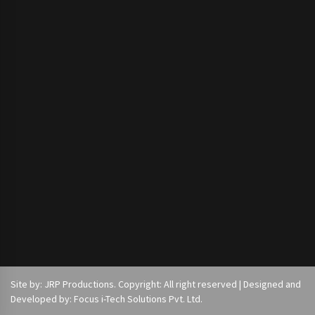
Site by: JRP Productions. Copyright: All right reserved | Designed and
Developed by: Focus i-Tech Solutions Pvt. Ltd.