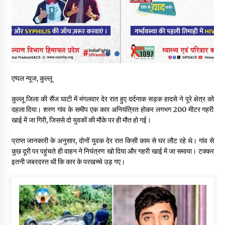
पिंजौर-बद्दी फोरलेन परियोजना को मिली बड़ी गति, 378.48 करोड़ की लागत
से बैलेंस कार्य का अवार्ड जारी : हर्ष महाजन
05/08/2026
वन विभाग एवं रेड क्रॉस सोसायटी के संयुक्त तत्वावधान में शूराला में वृक्षारोपण
अभियान आयोजित
05/08/2026
एप्पल न्यूज, कुल्लू
कुल्लू जिला की सैंज घाटी में मंगलवार देर रात हुए दर्दनाक सड़क हादसे ने पूरे क्षेत्र को
हिमाचल में प्रतिशोध की राजनीति के खिलाफ भाजपा ने शिमला CM आवास
दहला दिया। शरण गांव के समीप एक कार अनियंत्रित होकर लगभग 200 मीटर गहरी
ओकओवर घेराव में किया शक्ति प्रदर्शन
खाई में जा गिरी, जिससे दो युवकों की मौके पर ही मौत हो गई।
05/08/2026
प्राप्त जानकारी के अनुसार, दोनों युवक देर रात किसी काम से घर लौट रहे थे। गांव से
भवन एवं अन्य सन्निर्माण कामगार शीघ्र करवाएं ई-श्रम पोर्टल पर पंजीकरण
कुछ दूरी पर पहुंचते ही वाहन ने नियंत्रण खो दिया और गहरी खाई में जा समाया। टक्कर
05/08/2026
इतनी जबरदस्त थी कि कार के परखच्चे उड़ गए।
ऊना में PWD का जेई 8 हजार रुपये रिश्वत लेते गिरफ्तार, ठेकेदार का बिल
पास करने के लिए मांगी थी घूस
05/08/2026