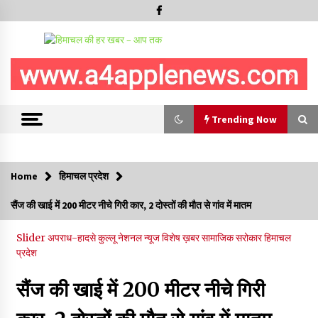
Trending Now
Trending Now
Home
हिमाचल प्रदेश
रूपी भावा वन्यजीव अभयारण्य में फिर दिखा जंगलों का ‘खामोश पहरेदार’, दुर्लभ
सैंज की खाई में 200 मीटर नीचे गिरी कार, 2 दोस्तों की मौत से गांव में मातम
हिमालयन “सीरो” कैमरे में कैद
06/08/2026
Slider
अपराध-हादसे
कुल्लू
नेशनल न्यूज
विशेष ख़बर
सामाजिक सरोकार
हिमाचल
प्रदेश
भ्रष्टाचार से अर्जित संपत्ति जब्त कर गरीबों में बांटेगी हिमाचल सरकार -CM
06/08/2026
सैंज की खाई में 200 मीटर नीचे गिरी