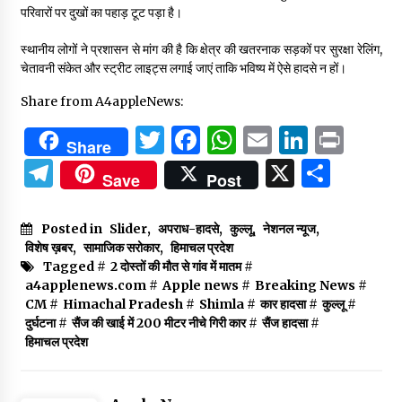
परिवारों पर दुखों का पहाड़ टूट पड़ा है।
स्थानीय लोगों ने प्रशासन से मांग की है कि क्षेत्र की खतरनाक सड़कों पर सुरक्षा रेलिंग,
चेतावनी संकेत और स्ट्रीट लाइट्स लगाई जाएं ताकि भविष्य में ऐसे हादसे न हों।
Share from A4appleNews:
Twitter
Facebook
WhatsApp
Email
Linked
Prin
Share
Telegram
X
Shar
Save
Post
Posted in
Slider
,
अपराध-हादसे
,
कुल्लू
,
नेशनल न्यूज
,
विशेष ख़बर
,
सामाजिक सरोकार
,
हिमाचल प्रदेश
Tagged #
2 दोस्तों की मौत से गांव में मातम
#
a4applenews.com
#
Apple news
#
Breaking News
#
CM
#
Himachal Pradesh
#
Shimla
#
कार हादसा
#
कुल्लू
#
दुर्घटना
#
सैंज की खाई में 200 मीटर नीचे गिरी कार
#
सैंज हादसा
#
हिमाचल प्रदेश